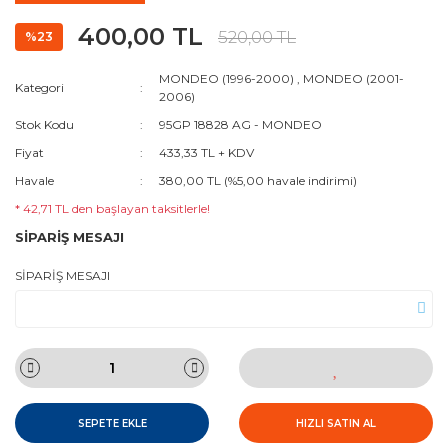
400,00 TL
520,00 TL
%23
MONDEO (1996-2000)
,
MONDEO (2001-
Kategori
2006)
Stok Kodu
95GP 18828 AG - MONDEO
Fiyat
433,33 TL + KDV
Havale
380,00 TL (%5,00 havale indirimi)
* 42,71 TL den başlayan taksitlerle!
SİPARİŞ MESAJI
SİPARİŞ MESAJI
SEPETE EKLE
HIZLI SATIN AL