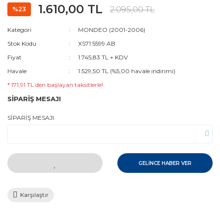
1.610,00 TL
2.095,00 TL
%23
Kategori
MONDEO (2001-2006)
Stok Kodu
XS71 5599 AB
Fiyat
1.745,83 TL + KDV
Havale
1.529,50 TL (%5,00 havale indirimi)
* 171,91 TL den başlayan taksitlerle!
SİPARİŞ MESAJI
SİPARİŞ MESAJI
GELİNCE HABER VER
Karşılaştır