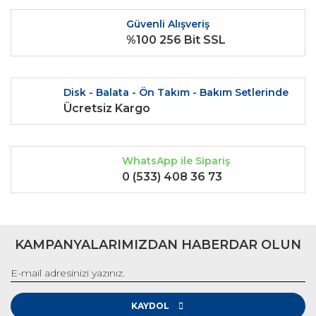
Ürün bilgilerinde hatalar bulunuyor.
Güvenli Alışveriş
Ürün fiyatı diğer sitelerden daha pahalı.
%100 256 Bit SSL
Bu ürüne benzer farklı alternatifler olmalı.
Disk - Balata - Ön Takım - Bakım Setlerinde
Ücretsiz Kargo
Gönder
WhatsApp ile Sipariş
0 (533) 408 36 73
KAMPANYALARIMIZDAN HABERDAR OLUN
KAYDOL