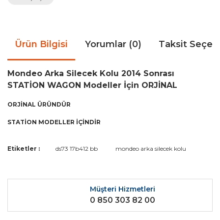
Ürün Bilgisi
Yorumlar (0)
Taksit Seçen
Mondeo Arka Silecek Kolu 2014 Sonrası
STATİON WAGON Modeller İçin ORJİNAL
ORJİNAL ÜRÜNDÜR
STATİON MODELLER İÇİNDİR
Bu ürünün fiyat bilgisi, resim, ürün açıklamalarında ve diğer
Etiketler :
ds73 17b412 bb
mondeo arka silecek kolu
konularda yetersiz gördüğünüz noktaları öneri formunu
Bu ürüne ilk yorumu siz yapın!
kullanarak tarafımıza iletebilirsiniz.
Görüş ve önerileriniz için teşekkür ederiz.
Müşteri Hizmetleri
Yorum Yaz
0 850 303 82 00
Ürün resmi kalitesiz, bozuk veya görüntülenemiyor.
Ürün açıklamasında eksik bilgiler bulunuyor.