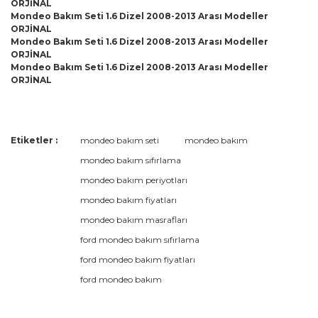
ORJİNAL
Mondeo Bakım Seti 1.6 Dizel 2008-2013 Arası Modeller
ORJİNAL
Mondeo Bakım Seti 1.6 Dizel 2008-2013 Arası Modeller
ORJİNAL
Mondeo Bakım Seti 1.6 Dizel 2008-2013 Arası Modeller
ORJİNAL
Bu ürünün fiyat bilgisi, resim, ürün açıklamalarında ve diğer
Etiketler :
mondeo bakım seti
mondeo bakım
konularda yetersiz gördüğünüz noktaları öneri formunu
Bu ürüne ilk yorumu siz yapın!
mondeo bakım sıfırlama
kullanarak tarafımıza iletebilirsiniz.
Görüş ve önerileriniz için teşekkür ederiz.
mondeo bakım periyotları
mondeo bakım fiyatları
Yorum Yaz
Ürün resmi kalitesiz, bozuk veya görüntülenemiyor.
mondeo bakım masrafları
Ürün açıklamasında eksik bilgiler bulunuyor.
ford mondeo bakım sıfırlama
Ürün bilgilerinde hatalar bulunuyor.
ford mondeo bakım fiyatları
Ürün fiyatı diğer sitelerden daha pahalı.
ford mondeo bakım
Bu ürüne benzer farklı alternatifler olmalı.