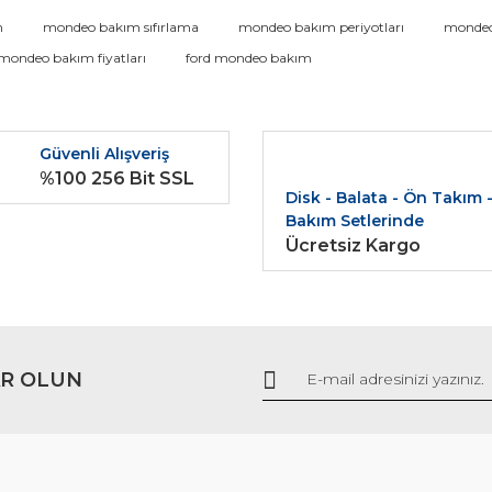
da ve diğer konularda yetersiz gördüğünüz noktaları öneri formunu kullana
m
mondeo bakım sıfırlama
mondeo bakım periyotları
mondeo 
Bu ürüne ilk yorumu siz yapın!
 mondeo bakım fiyatları
ford mondeo bakım
r.
Yorum Yaz
Güvenli Alışveriş
%100 256 Bit SSL
Disk - Balata - Ön Takım 
Bakım Setlerinde
Ücretsiz Kargo
Gönder
R OLUN