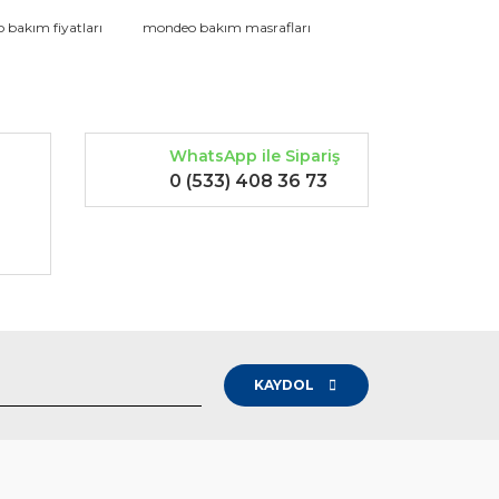
rak tarafımıza iletebilirsiniz.
bakım fiyatları
mondeo bakım masrafları
WhatsApp ile Sipariş
0 (533) 408 36 73
-
KAYDOL