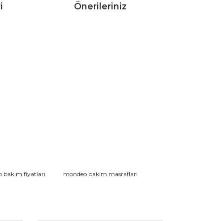
i
Önerileriniz
rak tarafımıza iletebilirsiniz.
bakım fiyatları
mondeo bakım masrafları