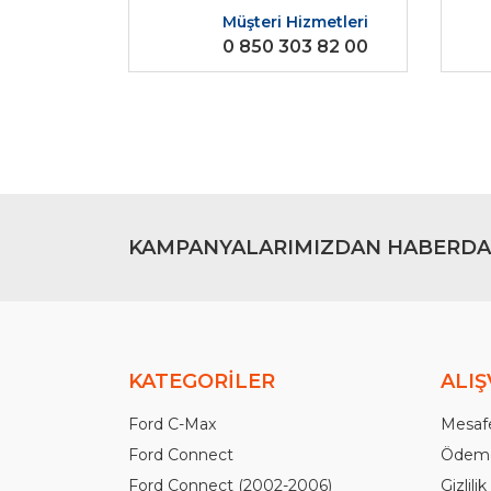
Müşteri Hizmetleri
Ürün bilgilerinde hatalar bulunuyor.
0 850 303 82 00
Ürün fiyatı diğer sitelerden daha pahalı.
Bu ürüne benzer farklı alternatifler olmalı.
KAMPANYALARIMIZDAN HABERDA
KATEGORİLER
ALIŞ
Ford C-Max
Mesafe
Ford Connect
Ödeme
Ford Connect (2002-2006)
Gizlili