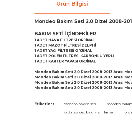
Ürün Bilgisi
Mondeo Bakım Seti 2.0 Dizel 2008-201
BAKIM SETİ İÇİNDEKİLER
1 ADET HAVA FİLTRESİ ORJİNAL
1 ADET MAZOT FİLTRESİ DELPHİ
1 ADET YAĞ FİLTRESİ ORJİNAL
1 ADET POLEN FİLTRESİ KARBONLU YERLİ
1 ADET KARTER YAPASI ORJİNAL
Mondeo Bakım Seti 2.0 Dizel 2008-2013 Arası Mod
Mondeo Bakım Seti 2.0 Dizel 2008-2013 Arası Mod
Mondeo Bakım Seti 2.0 Dizel 2008-2013 Arası Mod
Mondeo Bakım Seti 2.0 Dizel 2008-2013 Arası Mod
Bu ürünün fiyat bilgisi, resim, ürün açıklamaların
Etiketler :
mondeo bakım seti
mondeo bakı
Görüş ve önerileriniz için teşekkür ederiz.
ford mondeo bakım sıfırlama
ford
Ürün resmi kalitesiz, bozuk veya görüntülenemiyo
Ürün açıklamasında eksik bilgiler bulunuyor.