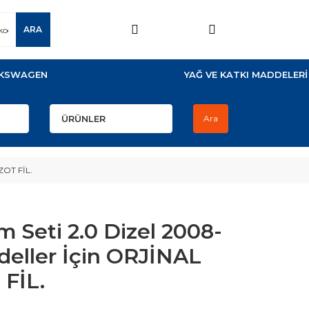
ARA
KSWAGEN
YAĞ VE KATKI MADDELERİ
Ara
ZOT FİL.
 Seti 2.0 Dizel 2008-
deller İçin ORJİNAL
FİL.