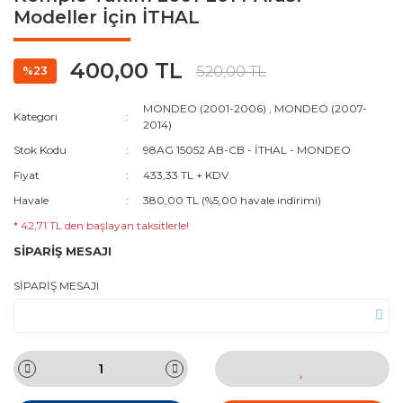
Modeller İçin İTHAL
400,00 TL
520,00 TL
%23
MONDEO (2001-2006)
,
MONDEO (2007-
Kategori
2014)
Stok Kodu
98AG 15052 AB-CB - İTHAL - MONDEO
Fiyat
433,33 TL + KDV
Havale
380,00 TL (%5,00 havale indirimi)
* 42,71 TL den başlayan taksitlerle!
SİPARİŞ MESAJI
SİPARİŞ MESAJI