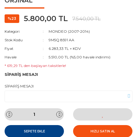
ORJİNAL
5.800,00 TL
7.540,00 TL
%23
Kategori
MONDEO (2007-2014)
Stok Kodu
9M5Q 8591 AA
Fiyat
6.283,33 TL + KDV
Havale
5.510,00 TL (%5,00 havale indirimi)
* 619,29 TL den başlayan taksitlerle!
SİPARİŞ MESAJI
SİPARİŞ MESAJI
SEPETE EKLE
HIZLI SATIN AL