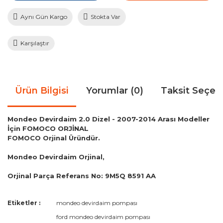
Aynı Gün Kargo
Stokta Var
Karşılaştır
Ürün Bilgisi
Yorumlar (0)
Taksit Seçen
Mondeo Devirdaim 2.0 Dizel - 2007-2014 Arası Modeller
İçin FOMOCO ORJİNAL
FOMOCO Orjinal Üründür.
Mondeo Devirdaim Orjinal,
Orjinal Parça Referans No: 9M5Q 8591 AA
Bu ürünün fiyat bilgisi, resim, ürün açıklamalarında ve diğer
Etiketler :
mondeo devirdaim pompası
konularda yetersiz gördüğünüz noktaları öneri formunu
Bu ürüne ilk yorumu siz yapın!
ford mondeo devirdaim pompası
kullanarak tarafımıza iletebilirsiniz.