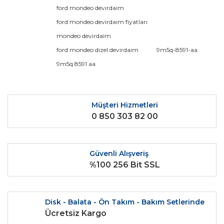
Görüş ve önerileriniz için teşekkür ederiz.
ford mondeo devirdaim
ford mondeo devirdaim fiyatları
Yorum Yaz
Ürün resmi kalitesiz, bozuk veya görüntülenemiyor.
mondeo devirdaim
Ürün açıklamasında eksik bilgiler bulunuyor.
ford mondeo dizel devirdaim
9m5q-8591-aa
Ürün bilgilerinde hatalar bulunuyor.
9m5q 8591 aa
Ürün fiyatı diğer sitelerden daha pahalı.
Bu ürüne benzer farklı alternatifler olmalı.
Müşteri Hizmetleri
0 850 303 82 00
Güvenli Alışveriş
Gönder
%100 256 Bit SSL
Disk - Balata - Ön Takım - Bakım Setlerinde
Ücretsiz Kargo