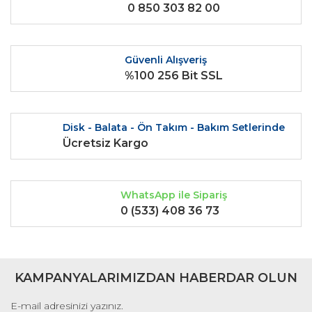
0 850 303 82 00
Ürün bilgilerinde hatalar bulunuyor.
Ürün fiyatı diğer sitelerden daha pahalı.
Bu ürüne benzer farklı alternatifler olmalı.
Güvenli Alışveriş
%100 256 Bit SSL
Disk - Balata - Ön Takım - Bakım Setlerinde
Gönder
Ücretsiz Kargo
WhatsApp ile Sipariş
0 (533) 408 36 73
KAMPANYALARIMIZDAN HABERDAR OLUN