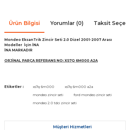
Ürün Bilgisi
Yorumlar (0)
Taksit Seçen
Mondeo EksanTrik Zincir Seti 2.0 Dizel 2001-2007 Arası
Modeller İçin İNA
İNA MARKADIR
ORJİNAL PARÇA REFERANS NO: XS7Q 6M000 A2A
Bu ürünün fiyat bilgisi, resim, ürün açıklamalarında ve diğer
Etiketler :
xs7q 6m000
xs7q 6m000 a2a
konularda yetersiz gördüğünüz noktaları öneri formunu
Bu ürüne ilk yorumu siz yapın!
mondeo zincir seti
ford mondeo zincir seti
kullanarak tarafımıza iletebilirsiniz.
Görüş ve önerileriniz için teşekkür ederiz.
mondeo 2.0 tdci zincir seti
Yorum Yaz
Ürün resmi kalitesiz, bozuk veya görüntülenemiyor.
Ürün açıklamasında eksik bilgiler bulunuyor.
Müşteri Hizmetleri