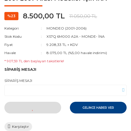
8.500,00 TL
11.050,00 TL
%23
Kategori
MONDEO (2001-2006)
Stok Kodu
XS7Q 6M000 A2A - MONDE- İNA
Fiyat
9.208,33 TL + KDV
Havale
8.075,00 TL (%5,00 havale indirimi)
* 907,59 TL den başlayan taksitlerle!
SİPARİŞ MESAJI
SİPARİŞ MESAJI
GELİNCE HABER VER
Karşılaştır