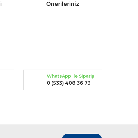
i
Önerileriniz
rak tarafımıza iletebilirsiniz.
WhatsApp ile Sipariş
0 (533) 408 36 73
-