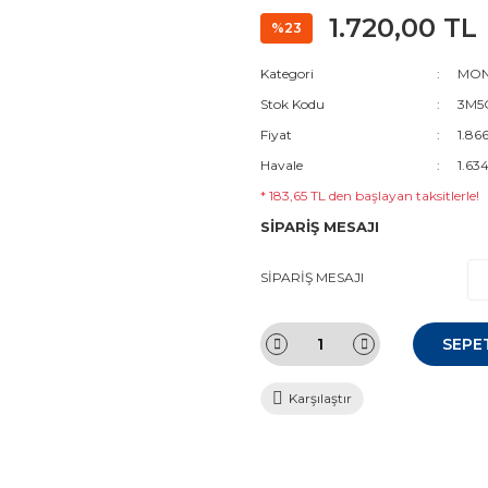
1.720,00 TL
%23
Kategori
MON
Stok Kodu
3M5
Fiyat
1.86
Havale
1.63
* 183,65 TL den başlayan taksitlerle!
SİPARİŞ MESAJI
SİPARİŞ MESAJI
SEPE
Karşılaştır