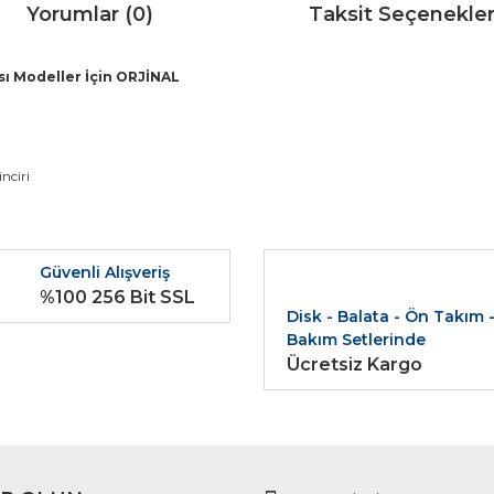
Yorumlar (0)
Taksit Seçenekler
sı Modeller İçin ORJİNAL
da ve diğer konularda yetersiz gördüğünüz noktaları öneri formunu kullana
nciri
Bu ürüne ilk yorumu siz yapın!
r.
Güvenli Alışveriş
Yorum Yaz
%100 256 Bit SSL
Disk - Balata - Ön Takım 
Bakım Setlerinde
Ücretsiz Kargo