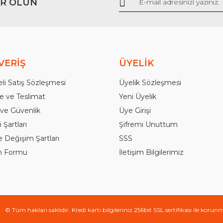
R OLUN
Gönder
VERİŞ
ÜYELİK
li Satış Sözleşmesi
Üyelik Sözleşmesi
 ve Teslimat
Yeni Üyelik
k ve Güvenlik
Üye Girişi
 Şartları
Şifremi Unuttum
e Değişim Şartları
SSS
im Formu
İletişim Bilgilerimiz
© Tüm hakları saklıdır. Kredi kartı bilgileriniz 256bit SSL sertifikası ile korun