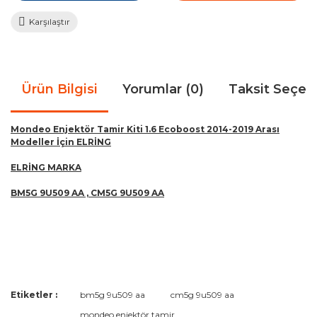
Karşılaştır
Ürün Bilgisi
Yorumlar (0)
Taksit Seçen
Mondeo Enjektör Tamir Kiti 1.6 Ecoboost 2014-2019 Arası
Modeller İçin ELRİNG
ELRİNG MARKA
BM5G 9U509 AA , CM5G 9U509 AA
Bu ürünün fiyat bilgisi, resim, ürün açıklamalarında ve diğer
Etiketler :
bm5g 9u509 aa
cm5g 9u509 aa
konularda yetersiz gördüğünüz noktaları öneri formunu
Bu ürüne ilk yorumu siz yapın!
mondeo enjektör tamir