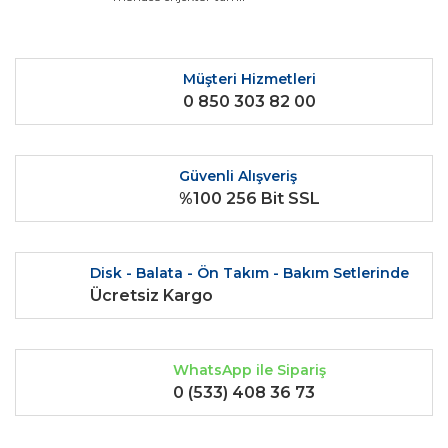
kullanarak tarafımıza iletebilirsiniz.
Görüş ve önerileriniz için teşekkür ederiz.
Yorum Yaz
Ürün resmi kalitesiz, bozuk veya görüntülenemiyor.
Müşteri Hizmetleri
0 850 303 82 00
Ürün açıklamasında eksik bilgiler bulunuyor.
Ürün bilgilerinde hatalar bulunuyor.
Ürün fiyatı diğer sitelerden daha pahalı.
Güvenli Alışveriş
Bu ürüne benzer farklı alternatifler olmalı.
%100 256 Bit SSL
Disk - Balata - Ön Takım - Bakım Setlerinde
Ücretsiz Kargo
Gönder
WhatsApp ile Sipariş
0 (533) 408 36 73