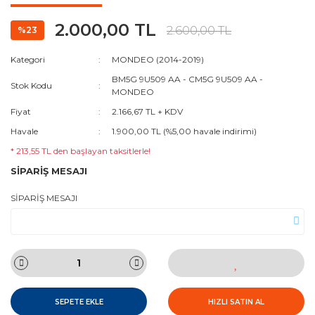
2.000,00 TL
2.600,00 TL
%23
Kategori
MONDEO (2014-2019)
BM5G 9U509 AA - CM5G 9U509 AA -
Stok Kodu
MONDEO
Fiyat
2.166,67 TL + KDV
Havale
1.900,00 TL (%5,00 havale indirimi)
* 213,55 TL den başlayan taksitlerle!
SİPARİŞ MESAJI
SİPARİŞ MESAJI
SEPETE EKLE
HIZLI SATIN AL