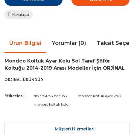
Karşılaştır
Ürün Bilgisi
Yorumlar (0)
Taksit Seçen
Mondeo Koltuk Ayar Kolu Sol Taraf Şöför
Koltuğu 2014-2019 Arası Modeller İçin ORJİNAL
ORJİNAL ÜRÜNDÜR
Bu ürünün fiyat bilgisi, resim, ürün açıklamalarında ve diğer
Etiketler :
ds73 f61753 ba35b8
mondeo koltuk ayar kolu
konularda yetersiz gördüğünüz noktaları öneri formunu
Bu ürüne ilk yorumu siz yapın!
mondeo koltuk kolu
kullanarak tarafımıza iletebilirsiniz.
Görüş ve önerileriniz için teşekkür ederiz.
Yorum Yaz
Ürün resmi kalitesiz, bozuk veya görüntülenemiyor.
Müşteri Hizmetleri