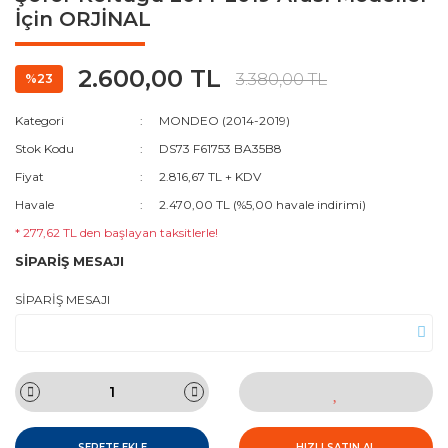
İçin ORJİNAL
2.600,00 TL
3.380,00 TL
%23
Kategori
MONDEO (2014-2019)
Stok Kodu
DS73 F61753 BA35B8
Fiyat
2.816,67 TL + KDV
Havale
2.470,00 TL (%5,00 havale indirimi)
* 277,62 TL den başlayan taksitlerle!
SİPARİŞ MESAJI
SİPARİŞ MESAJI
SEPETE EKLE
HIZLI SATIN AL