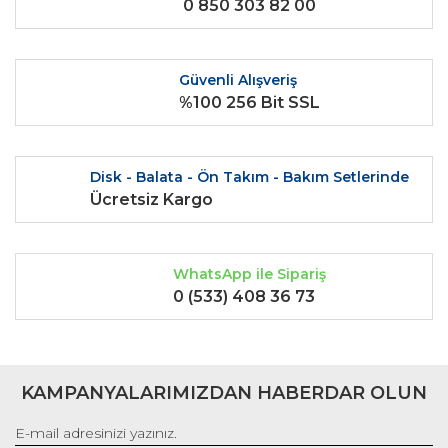
0 850 303 82 00
Ürün açıklamasında eksik bilgiler bulunuyor.
Ürün bilgilerinde hatalar bulunuyor.
Ürün fiyatı diğer sitelerden daha pahalı.
Güvenli Alışveriş
Bu ürüne benzer farklı alternatifler olmalı.
%100 256 Bit SSL
Disk - Balata - Ön Takım - Bakım Setlerinde
Ücretsiz Kargo
Gönder
WhatsApp ile Sipariş
0 (533) 408 36 73
KAMPANYALARIMIZDAN HABERDAR OLUN