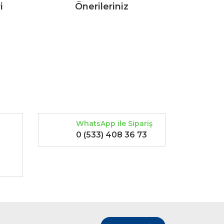
i
Önerileriniz
rak tarafımıza iletebilirsiniz.
WhatsApp ile Sipariş
0 (533) 408 36 73
-