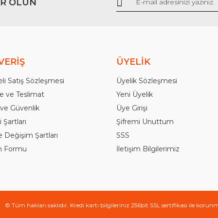
R OLUN
Gönder
VERİŞ
ÜYELİK
li Satış Sözleşmesi
Üyelik Sözleşmesi
 ve Teslimat
Yeni Üyelik
k ve Güvenlik
Üye Girişi
 Şartları
Şifremi Unuttum
e Değişim Şartları
SSS
im Formu
İletişim Bilgilerimiz
© Tüm hakları saklıdır. Kredi kartı bilgileriniz 256bit SSL sertifikası ile korun