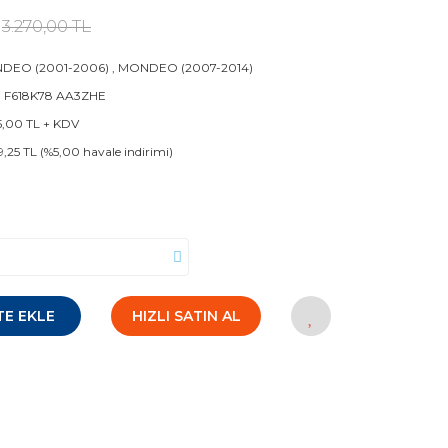
3.270,00 TL
DEO (2001-2006)
,
MONDEO (2007-2014)
1 F618K78 AA3ZHE
5,00 TL + KDV
9,25 TL (%5,00 havale indirimi)
TE EKLE
HIZLI SATIN AL