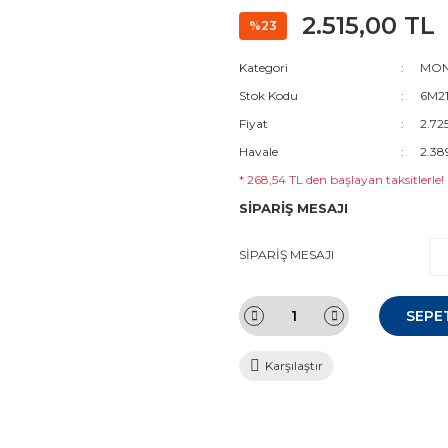
2.515,00 TL
%23
Kategori
MON
Stok Kodu
6M2
Fiyat
2.72
Havale
2.38
* 268,54 TL den başlayan taksitlerle!
SİPARİŞ MESAJI
SİPARİŞ MESAJI
SEPE
Karşılaştır