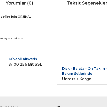
Yorumlar (0)
Taksit Seçenekler
deller İçin ORJİNAL
da ve diğer konularda yetersiz gördüğünüz noktaları öneri formunu kullana
uk ayar makarası
Bu ürüne ilk yorumu siz yapın!
r.
Güvenli Alışveriş
Yorum Yaz
%100 256 Bit SSL
Disk - Balata - Ön Takım 
Bakım Setlerinde
Ücretsiz Kargo