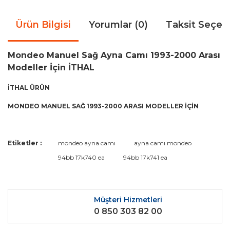
Ürün Bilgisi
Yorumlar (0)
Taksit Seçen
Mondeo Manuel Sağ Ayna Camı 1993-2000 Arası
Modeller İçin İTHAL
İTHAL ÜRÜN
MONDEO MANUEL SAĞ 1993-2000 ARASI MODELLER İÇİN
Bu ürünün fiyat bilgisi, resim, ürün açıklamalarında ve diğer
Etiketler :
mondeo ayna camı
ayna camı mondeo
konularda yetersiz gördüğünüz noktaları öneri formunu
Bu ürüne ilk yorumu siz yapın!
94bb 17k740 ea
94bb 17k741 ea
kullanarak tarafımıza iletebilirsiniz.
Görüş ve önerileriniz için teşekkür ederiz.
Yorum Yaz
Ürün resmi kalitesiz, bozuk veya görüntülenemiyor.
Müşteri Hizmetleri
0 850 303 82 00
Ürün açıklamasında eksik bilgiler bulunuyor.
Ürün bilgilerinde hatalar bulunuyor.