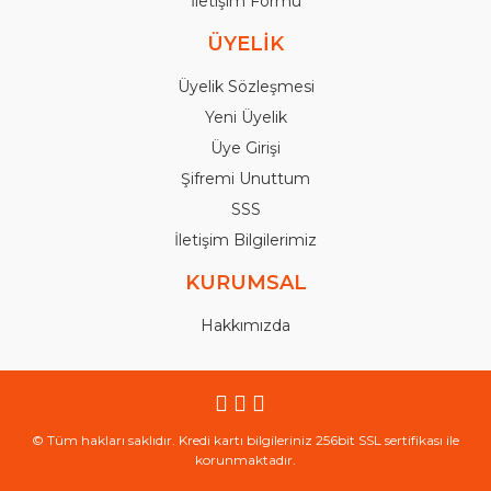
İletişim Formu
ÜYELİK
Üyelik Sözleşmesi
Yeni Üyelik
Üye Girişi
Şifremi Unuttum
SSS
İletişim Bilgilerimiz
KURUMSAL
Hakkımızda
© Tüm hakları saklıdır. Kredi kartı bilgileriniz 256bit SSL sertifikası ile
korunmaktadır.