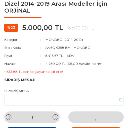
Dizel 2014-2019 Arası Modeller İçin
ORJİNAL
5.000,00 TL
6.500,00 TL
%23
Kategori
MONDEO (2014-2019)
Stok Kodu
AV6Q 9358 BA - MONDEO
Fiyat
5.416,67 TL + KDV
Havale
4.750,00 TL (%5,00 havale indirimi)
* 533,88 TL den başlayan taksitlerle!
SİPARİŞ MESAJI
SİPARİŞ MESAJI