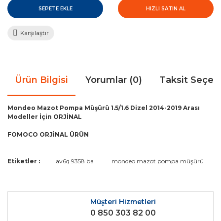
SEPETE EKLE
HIZLI SATIN AL
Karşılaştır
Ürün Bilgisi
Yorumlar (0)
Taksit Seçen
Mondeo Mazot Pompa Müşürü 1.5/1.6 Dizel 2014-2019 Arası
Modeller İçin ORJİNAL
FOMOCO ORJİNAL ÜRÜN
Bu ürünün fiyat bilgisi, resim, ürün açıklamalarında ve diğer
Etiketler :
av6q 9358 ba
mondeo mazot pompa müşürü
konularda yetersiz gördüğünüz noktaları öneri formunu
Bu ürüne ilk yorumu siz yapın!
kullanarak tarafımıza iletebilirsiniz.
Görüş ve önerileriniz için teşekkür ederiz.
Müşteri Hizmetleri
Yorum Yaz
0 850 303 82 00
Ürün resmi kalitesiz, bozuk veya görüntülenemiyor.