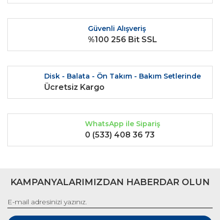
Ürün açıklamasında eksik bilgiler bulunuyor.
Ürün bilgilerinde hatalar bulunuyor.
Güvenli Alışveriş
Ürün fiyatı diğer sitelerden daha pahalı.
%100 256 Bit SSL
Bu ürüne benzer farklı alternatifler olmalı.
Disk - Balata - Ön Takım - Bakım Setlerinde
Ücretsiz Kargo
Gönder
WhatsApp ile Sipariş
0 (533) 408 36 73
KAMPANYALARIMIZDAN HABERDAR OLUN