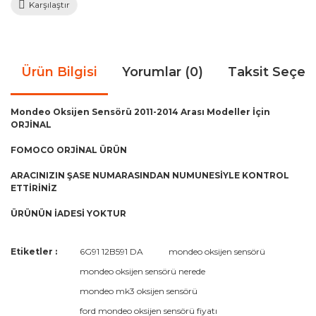
Karşılaştır
Ürün Bilgisi
Yorumlar (0)
Taksit Seçen
Mondeo Oksijen Sensörü 2011-2014 Arası Modeller İçin
ORJİNAL
FOMOCO ORJİNAL ÜRÜN
ARACINIZIN ŞASE NUMARASINDAN NUMUNESİYLE KONTROL
ETTİRİNİZ
ÜRÜNÜN İADESİ YOKTUR
Bu ürünün fiyat bilgisi, resim, ürün açıklamalarında ve diğer
Etiketler :
6G91 12B591 DA
mondeo oksijen sensörü
konularda yetersiz gördüğünüz noktaları öneri formunu
Bu ürüne ilk yorumu siz yapın!
mondeo oksijen sensörü nerede
kullanarak tarafımıza iletebilirsiniz.
Görüş ve önerileriniz için teşekkür ederiz.
mondeo mk3 oksijen sensörü
ford mondeo oksijen sensörü fiyatı
Yorum Yaz