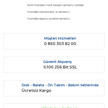
Ürün resmi kalitesiz, bozuk veya görüntülenemiyor.
ford mondeo mk3 oksijen sensörü nerede
Ürün açıklamasında eksik bilgiler bulunuyor.
mondeo katalizatör ısı sensörü
Ürün bilgilerinde hatalar bulunuyor.
mondeo egzoz sıcaklık sensörü
Ürün fiyatı diğer sitelerden daha pahalı.
Bu ürüne benzer farklı alternatifler olmalı.
Müşteri Hizmetleri
0 850 303 82 00
Güvenli Alışveriş
Gönder
%100 256 Bit SSL
Disk - Balata - Ön Takım - Bakım Setlerinde
Ücretsiz Kargo