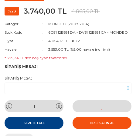
3.740,00 TL
4.865,00 TL
%23
Kategori
MONDEO (2007-2014)
Stok Kodu
6G91 12B591 DA - DV61 12B591 CA - MONDEO
Fiyat
4.054,17 TL + KDV
Havale
3.553,00 TL (%5,00 havale indirimi)
* 399,34 TL den başlayan taksitlerle!
SİPARİŞ MESAJI
SİPARİŞ MESAJI
SEPETE EKLE
HIZLI SATIN AL