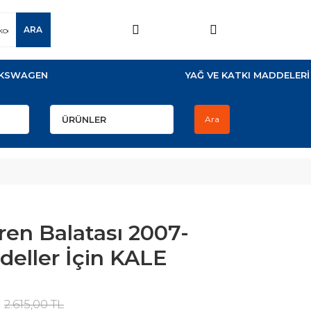
ARA
KSWAGEN
YAĞ VE KATKI MADDELERİ
Ara
en Balatası 2007-
deller İçin KALE
2.615,00 TL