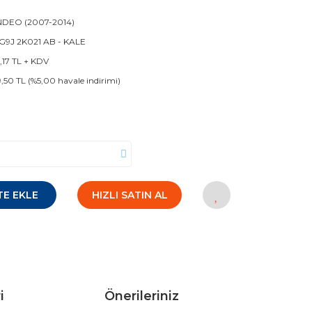
DEO (2007-2014)
9J 2K021 AB - KALE
9,17 TL + KDV
9,50 TL (%5,00 havale indirimi)
TE EKLE
HIZLI SATIN AL
i
Önerileriniz