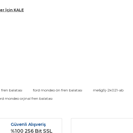
er İçin KALE
da ve diğer konularda yetersiz gördüğünüz noktaları öneri formunu kullana
fren balatası
ford mondeo ön fren balatası
me6g9j-2k021-ab
Bu ürüne ilk yorumu siz yapın!
ord mondeo orjinal fren balatası
r.
Yorum Yaz
Güvenli Alışveriş
%100 256 Bit SSL