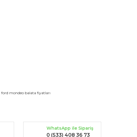
rak tarafımıza iletebilirsiniz.
ford mondeo balata fiyatları
WhatsApp ile Sipariş
0 (533) 408 36 73