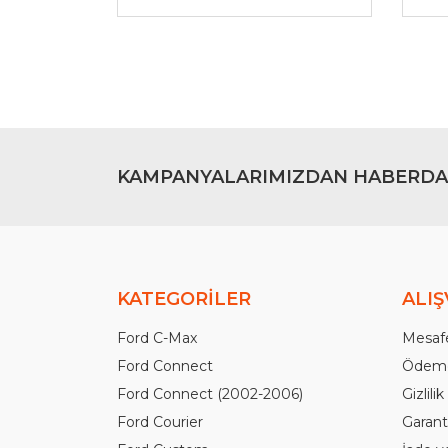
Ürün fiyatı diğer sitelerden daha pahalı.
Bu ürüne benzer farklı alternatifler olmalı.
KAMPANYALARIMIZDAN HABERDA
KATEGORİLER
ALIŞ
Ford C-Max
Mesafe
Ford Connect
Ödeme
Ford Connect (2002-2006)
Gizlili
Ford Courier
Garanti