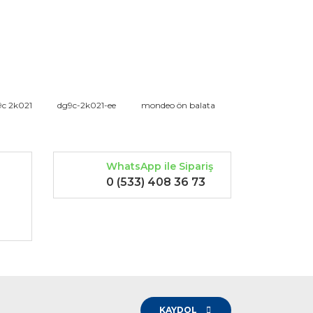
rak tarafımıza iletebilirsiniz.
9c 2k021
dg9c-2k021-ee
mondeo ön balata
WhatsApp ile Sipariş
0 (533) 408 36 73
-
KAYDOL