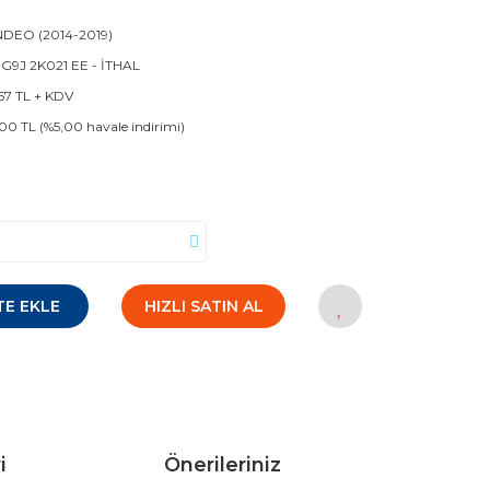
DEO (2014-2019)
9J 2K021 EE - İTHAL
67 TL + KDV
00 TL (%5,00 havale indirimi)
TE EKLE
HIZLI SATIN AL
i
Önerileriniz