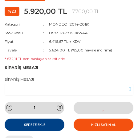
5.920,00 TL
7.700,00 TL
%23
Kategori
MONDEO (2014-2019)
Stok Kodu
DS73 17627 KDXWAA
Fiyat
6.416,67 TL + KDV
Havale
5.624,00 TL (%5,00 havale indirimi)
* 632,11 TL den başlayan taksitlerle!
SİPARİŞ MESAJI
SİPARİŞ MESAJI
SEPETE EKLE
HIZLI SATIN AL