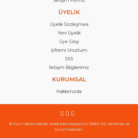
İletişim Formu
ÜYELİK
Üyelik Sözleşmesi
Yeni Üyelik
Üye Girişi
Şifremi Unuttum
SSS
İletişim Bilgilerimiz
KURUMSAL
Hakkımızda
© Tüm hakları saklıdır. Kredi kartı bilgileriniz 256bit SSL sertifikası ile
korunmaktadır.