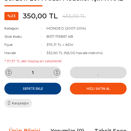
350,00 TL
455,00 TL
%23
Kategori
MONDEO (2007-2014)
Stok Kodu
BS71 17E857 AB
Fiyat
379,17 TL + KDV
Havale
332,50 TL (%5,00 havale indirimi)
* 37,37 TL den başlayan taksitlerle!
SEPETE EKLE
HIZLI SATIN AL
Karşılaştır