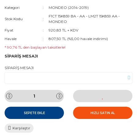
Kategori
MONDEO (2014-2019)
F1CT 15K859 BA - AA - LM2T 15K859 AA -
Stok Kodu
MONDEO
Fiyat
920,83 TL + KDV
Havale
807,50 TL (%5,00 havale indirimi)
* 90,76 TL den başlayan taksitlerle!
SİPARİŞ MESAJI
SİPARİŞ MESAJI
SEPETE EKLE
HIZLI SATIN AL
Karşılaştır