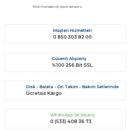
Ürün bilgilerinde hatalar bulunuyor.
ford mondeo ön park sensörü
Ürün fiyatı diğer sitelerden daha pahalı.
Bu ürüne benzer farklı alternatifler olmalı.
Müşteri Hizmetleri
0 850 303 82 00
Güvenli Alışveriş
Gönder
%100 256 Bit SSL
Disk - Balata - Ön Takım - Bakım Setlerinde
Ücretsiz Kargo
WhatsApp ile Sipariş
0 (533) 408 36 73