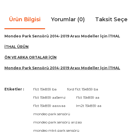
Ürün Bilgisi
Yorumlar (0)
Taksit Seçen
Mondeo Park Sensörü 2014-2019 Arası Modeller İçin İTHAL
İTHAL ÜRÜN
ÖN VE ARKA ORTALAR İÇİN
Mondeo Park Sensörü 2014-2019 Arası Modeller İçin İTHAL
Bu ürünün fiyat bilgisi, resim, ürün açıklamalarında ve diğer
Etiketler :
f1ct 15k859 ba
ford f1ct 15k859 ba
konularda yetersiz gördüğünüz noktaları öneri formunu
Bu ürüne ilk yorumu siz yapın!
f1ct 15k859 aa5emz
f1ct 15k859 aa
kullanarak tarafımıza iletebilirsiniz.
Görüş ve önerileriniz için teşekkür ederiz.
f1ct 15k859 aaxwaa
lm2t 15k859 aa
mondeo park sensörü
Yorum Yaz
Ürün resmi kalitesiz, bozuk veya görüntülenemiyor.
mondeo park sensörü arızası
Ürün açıklamasında eksik bilgiler bulunuyor.
mondeo mk4 park sensörü