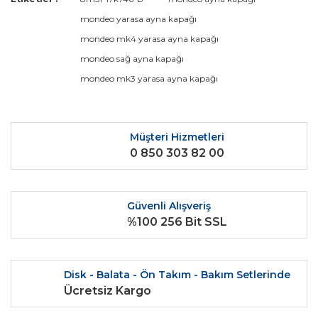
konularda yetersiz gördüğünüz noktaları öneri formunu
Bu ürüne ilk yorumu siz yapın!
mondeo yarasa ayna kapağı
kullanarak tarafımıza iletebilirsiniz.
Görüş ve önerileriniz için teşekkür ederiz.
mondeo mk4 yarasa ayna kapağı
mondeo sağ ayna kapağı
Yorum Yaz
Ürün resmi kalitesiz, bozuk veya görüntülenemiyor.
mondeo mk3 yarasa ayna kapağı
Ürün açıklamasında eksik bilgiler bulunuyor.
Ürün bilgilerinde hatalar bulunuyor.
Ürün fiyatı diğer sitelerden daha pahalı.
Müşteri Hizmetleri
0 850 303 82 00
Bu ürüne benzer farklı alternatifler olmalı.
Güvenli Alışveriş
%100 256 Bit SSL
Gönder
Disk - Balata - Ön Takım - Bakım Setlerinde
Ücretsiz Kargo