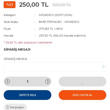
250,00 TL
325,00 TL
%23
Kategori
MONDEO (2007-2014)
Stok Kodu
8M51 17K746 BC - MONDEO
Fiyat
270,83 TL + KDV
Havale
237,50 TL (%5,00 havale indirimi)
* 26,69 TL den başlayan taksitlerle!
SİPARİŞ MESAJI
SİPARİŞ MESAJI
SEPETE EKLE
HIZLI SATIN AL
Karşılaştır