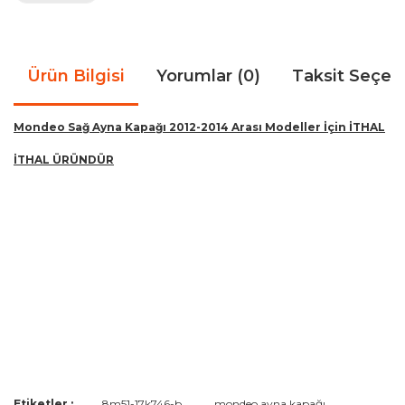
Ürün Bilgisi
Yorumlar (0)
Taksit Seçen
Mondeo Sağ Ayna Kapağı 2012-2014 Arası Modeller İçin İTHAL
İTHAL ÜRÜNDÜR
Bu ürünün fiyat bilgisi, resim, ürün açıklamalarında ve diğer
Etiketler :
8m51-17k746-b
mondeo ayna kapağı