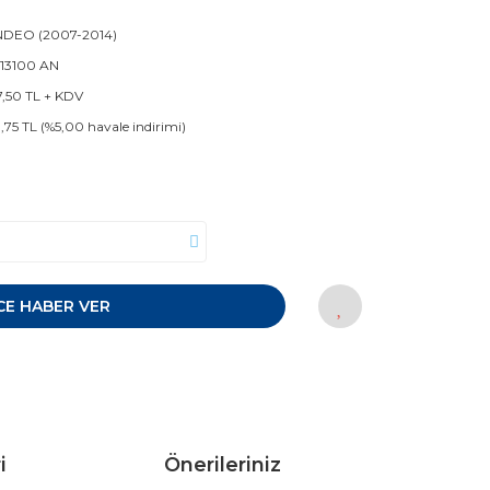
DEO (2007-2014)
 13100 AN
7,50 TL + KDV
8,75 TL (%5,00 havale indirimi)
CE HABER VER
i
Önerileriniz