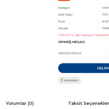
Kategori
MON
Stok Kodu
7S71
Fiyat
6.63
Havale
5.81
* 654,00 TL den başlayan taksitlerle!
SİPARİŞ MESAJI
SİPARİŞ MESAJI
GELİN
Karşılaştır
Yorumlar (0)
Taksit Seçenekler