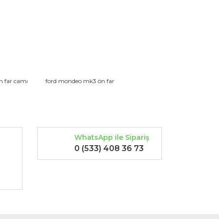
rak tarafımıza iletebilirsiniz.
n far camı
ford mondeo mk3 ön far
WhatsApp ile Sipariş
0 (533) 408 36 73
-