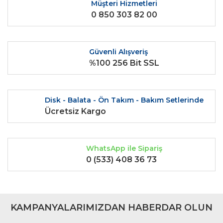
Ürün resmi kalitesiz, bozuk veya görüntülenemiyor.
Müşteri Hizmetleri
0 850 303 82 00
Ürün açıklamasında eksik bilgiler bulunuyor.
Ürün bilgilerinde hatalar bulunuyor.
Ürün fiyatı diğer sitelerden daha pahalı.
Güvenli Alışveriş
Bu ürüne benzer farklı alternatifler olmalı.
%100 256 Bit SSL
Disk - Balata - Ön Takım - Bakım Setlerinde
Ücretsiz Kargo
Gönder
WhatsApp ile Sipariş
0 (533) 408 36 73
KAMPANYALARIMIZDAN HABERDAR OLUN