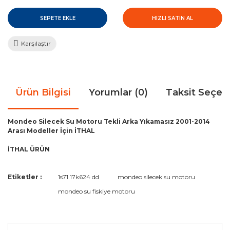
SEPETE EKLE
HIZLI SATIN AL
Karşılaştır
Ürün Bilgisi
Yorumlar (0)
Taksit Seçen
Mondeo Silecek Su Motoru Tekli Arka Yıkamasız 2001-2014
Arası Modeller İçin İTHAL
İTHAL ÜRÜN
Bu ürünün fiyat bilgisi, resim, ürün açıklamalarında ve diğer
Etiketler :
1s71 17k624 dd
mondeo silecek su motoru
konularda yetersiz gördüğünüz noktaları öneri formunu
Bu ürüne ilk yorumu siz yapın!
mondeo su fiskiye motoru
kullanarak tarafımıza iletebilirsiniz.
Görüş ve önerileriniz için teşekkür ederiz.
Yorum Yaz