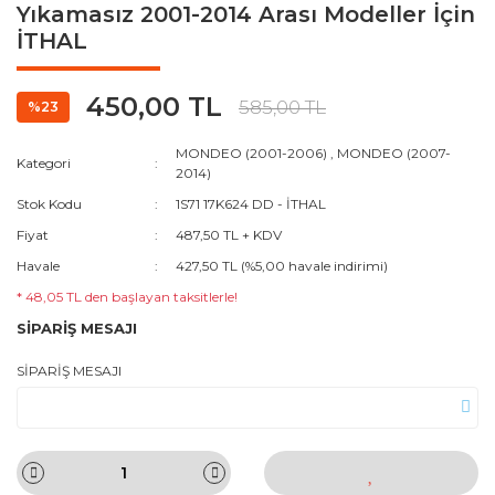
Yıkamasız 2001-2014 Arası Modeller İçin
İTHAL
450,00 TL
585,00 TL
%23
MONDEO (2001-2006)
,
MONDEO (2007-
Kategori
2014)
Stok Kodu
1S71 17K624 DD - İTHAL
Fiyat
487,50 TL + KDV
Havale
427,50 TL (%5,00 havale indirimi)
* 48,05 TL den başlayan taksitlerle!
SİPARİŞ MESAJI
SİPARİŞ MESAJI