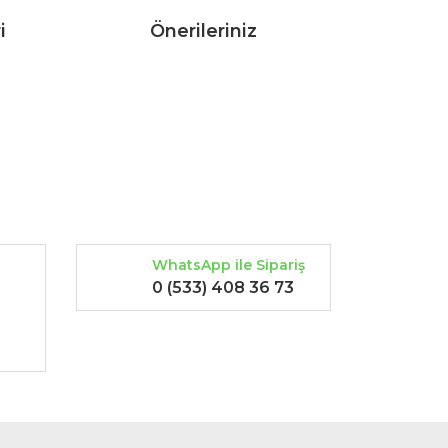
i
Önerileriniz
rak tarafımıza iletebilirsiniz.
WhatsApp ile Sipariş
0 (533) 408 36 73
-