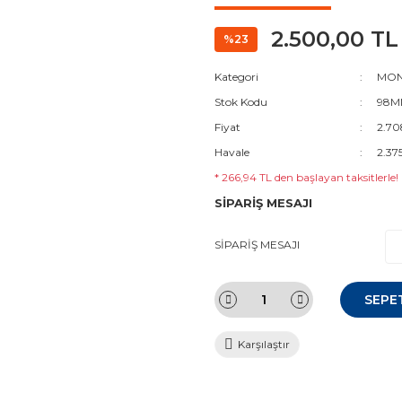
2.500,00 TL
%23
Kategori
MON
Stok Kodu
98M
Fiyat
2.70
Havale
2.37
* 266,94 TL den başlayan taksitlerle!
SİPARİŞ MESAJI
SİPARİŞ MESAJI
SEPE
Karşılaştır