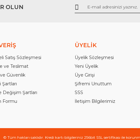
R OLUN
Gönder
VERİŞ
ÜYELİK
li Satış Sözleşmesi
Üyelik Sözleşmesi
 ve Teslimat
Yeni Üyelik
k ve Güvenlik
Üye Girişi
 Şartları
Şifremi Unuttum
e Değişim Şartları
SSS
im Formu
İletişim Bilgilerimiz
© Tüm hakları saklıdır. Kredi kartı bilgileriniz 256bit SSL sertifikası ile korun