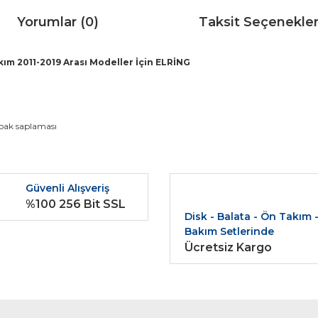
Yorumlar (0)
Taksit Seçenekler
ım 2011-2019 Arası Modeller İçin ELRİNG
da ve diğer konularda yetersiz gördüğünüz noktaları öneri formunu kullana
apak saplaması
Bu ürüne ilk yorumu siz yapın!
r.
Güvenli Alışveriş
Yorum Yaz
%100 256 Bit SSL
Disk - Balata - Ön Takım 
Bakım Setlerinde
Ücretsiz Kargo