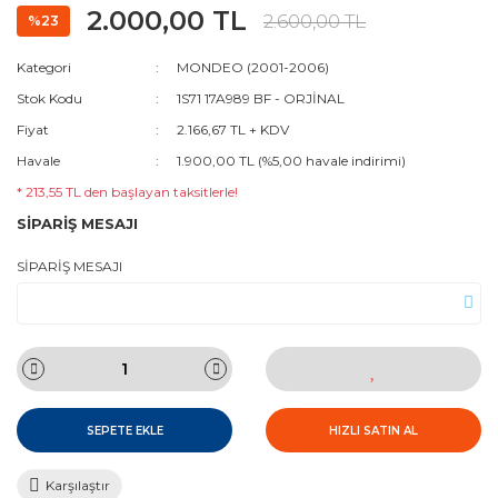
2.000,00 TL
2.600,00 TL
%23
Kategori
MONDEO (2001-2006)
Stok Kodu
1S71 17A989 BF - ORJİNAL
Fiyat
2.166,67 TL + KDV
Havale
1.900,00 TL (%5,00 havale indirimi)
* 213,55 TL den başlayan taksitlerle!
SİPARİŞ MESAJI
SİPARİŞ MESAJI
SEPETE EKLE
HIZLI SATIN AL
Karşılaştır