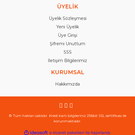
ÜYELİK
Üyelik Sözleşmesi
Yeni Üyelik
Üye Girişi
Şifremi Unuttum
SSS
İletişim Bilgilerimiz
KURUMSAL
Hakkımızda
© Tüm hakları saklıdır. Kredi kartı bilgileriniz 256bit SSL sertifikası ile
korunmaktadır.
ile
ideasoft
e-