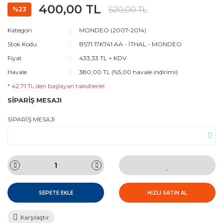
400,00 TL
520,00 TL
%23
Kategori
MONDEO (2007-2014)
Stok Kodu
BS71 17K741 AA - İTHAL - MONDEO
Fiyat
433,33 TL + KDV
Havale
380,00 TL (%5,00 havale indirimi)
* 42,71 TL den başlayan taksitlerle!
SİPARİŞ MESAJI
SİPARİŞ MESAJI
SEPETE EKLE
HIZLI SATIN AL
Karşılaştır