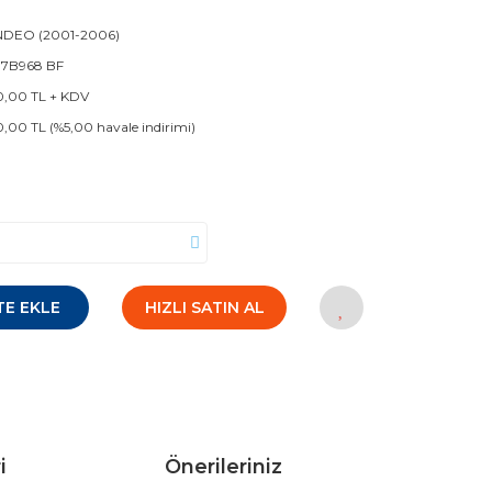
DEO (2001-2006)
 17B968 BF
0,00 TL + KDV
0,00 TL (%5,00 havale indirimi)
TE EKLE
HIZLI SATIN AL
i
Önerileriniz