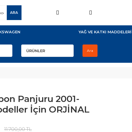
ARA
KSWAGEN
YAĞ VE KATKI MADDELERİ
Ara
on Panjuru 2001-
deller İçin ORJİNAL
11.700,00 TL