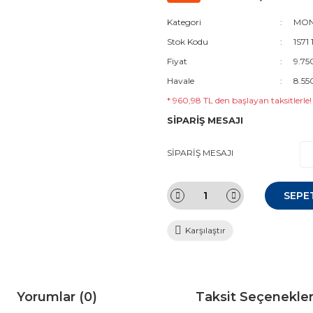
Kategori
MON
Stok Kodu
1S71
Fiyat
9.75
Havale
8.55
* 960,98 TL den başlayan taksitlerle!
SİPARİŞ MESAJI
SİPARİŞ MESAJI
SEPE
Karşılaştır
Yorumlar (0)
Taksit Seçenekler