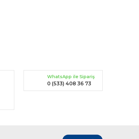
rak tarafımıza iletebilirsiniz.
WhatsApp ile Sipariş
0 (533) 408 36 73
-