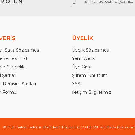
R OLUN
Gönder
VERİŞ
ÜYELİK
li Satış Sözleşmesi
Üyelik Sözleşmesi
 ve Teslimat
Yeni Üyelik
k ve Güvenlik
Üye Girişi
 Şartları
Şifremi Unuttum
e Değişim Şartları
SSS
im Formu
İletişim Bilgilerimiz
© Tüm hakları saklıdır. Kredi kartı bilgileriniz 256bit SSL sertifikası ile korun