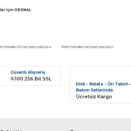
er İçin ORJİNAL
da ve diğer konularda yetersiz gördüğünüz noktaları öneri formunu kullana
rd mondeo ön tampon panjuru
ford mondeo tampon panjuru
Bu ürüne ilk yorumu siz yapın!
r.
Güvenli Alışveriş
Yorum Yaz
%100 256 Bit SSL
Disk - Balata - Ön Takım 
Bakım Setlerinde
Ücretsiz Kargo