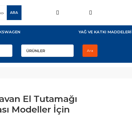
ARA
KSWAGEN
YAĞ VE KATKI MADDELERİ
Ara
avan El Tutamağı
sı Modeller İçin