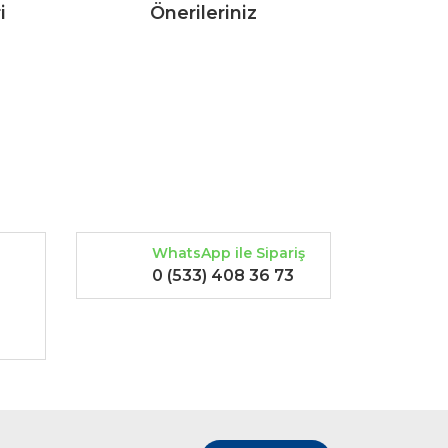
i
Önerileriniz
rak tarafımıza iletebilirsiniz.
WhatsApp ile Sipariş
0 (533) 408 36 73
-