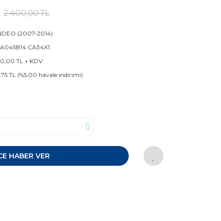
2.400,00 TL
DEO (2007-2014)
 A045B14 CA34X1
0,00 TL + KDV
,75 TL (%5,00 havale indirimi)
CE HABER VER