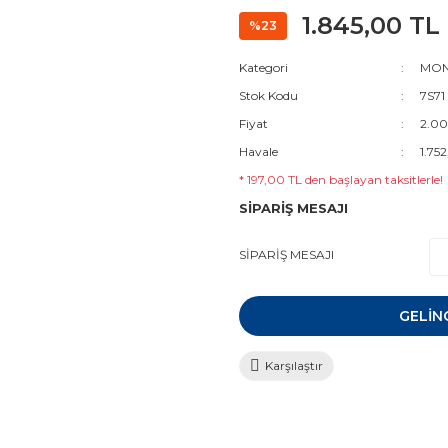
1.845,00 TL
%23
Kategori
MON
Stok Kodu
7S71
Fiyat
2.00
Havale
1.752
* 197,00 TL den başlayan taksitlerle!
SİPARİŞ MESAJI
SİPARİŞ MESAJI
GELİN
Karşılaştır