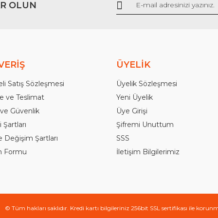
R OLUN
Gönder
VERİŞ
ÜYELİK
li Satış Sözleşmesi
Üyelik Sözleşmesi
 ve Teslimat
Yeni Üyelik
k ve Güvenlik
Üye Girişi
 Şartları
Şifremi Unuttum
e Değişim Şartları
SSS
im Formu
İletişim Bilgilerimiz
© Tüm hakları saklıdır. Kredi kartı bilgileriniz 256bit SSL sertifikası ile korun