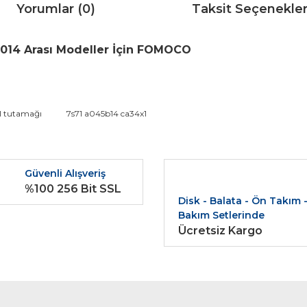
Yorumlar (0)
Taksit Seçenekler
014 Arası Modeller İçin FOMOCO
da ve diğer konularda yetersiz gördüğünüz noktaları öneri formunu kullana
l tutamağı
7s71 a045b14 ca34x1
Bu ürüne ilk yorumu siz yapın!
r.
Güvenli Alışveriş
Yorum Yaz
%100 256 Bit SSL
Disk - Balata - Ön Takım 
Bakım Setlerinde
Ücretsiz Kargo