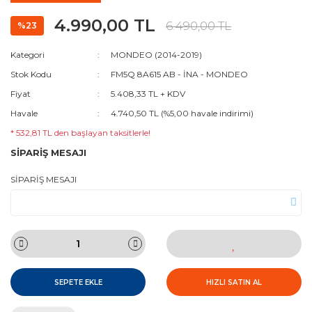
4.990,00 TL
6.490,00 TL
%23
Kategori
MONDEO (2014-2019)
Stok Kodu
FM5Q 8A615 AB - İNA - MONDEO
Fiyat
5.408,33 TL + KDV
Havale
4.740,50 TL (%5,00 havale indirimi)
* 532,81 TL den başlayan taksitlerle!
SİPARİŞ MESAJI
SİPARİŞ MESAJI
SEPETE EKLE
HIZLI SATIN AL