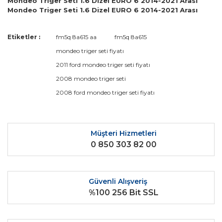
Mondeo Triger Seti 1.6 Dizel EURO 6 2014-2021 Arası
Mondeo Triger Seti 1.6 Dizel EURO 6 2014-2021 Arası
Bu ürünün fiyat bilgisi, resim, ürün açıklamalarında ve diğer
Etiketler :
fm5q 8a615 aa
fm5q 8a615
konularda yetersiz gördüğünüz noktaları öneri formunu
Bu ürüne ilk yorumu siz yapın!
mondeo triger seti fiyatı
kullanarak tarafımıza iletebilirsiniz.
Görüş ve önerileriniz için teşekkür ederiz.
2011 ford mondeo triger seti fiyatı
2008 mondeo triger seti
Yorum Yaz
Ürün resmi kalitesiz, bozuk veya görüntülenemiyor.
2008 ford mondeo triger seti fiyatı
Ürün açıklamasında eksik bilgiler bulunuyor.
Ürün bilgilerinde hatalar bulunuyor.
Ürün fiyatı diğer sitelerden daha pahalı.
Müşteri Hizmetleri
0 850 303 82 00
Bu ürüne benzer farklı alternatifler olmalı.
Güvenli Alışveriş
%100 256 Bit SSL
Gönder