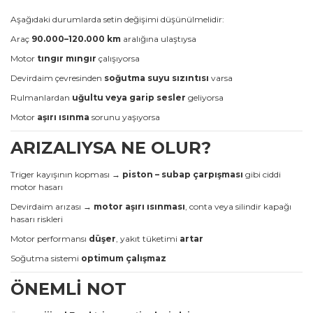
Aşağıdaki durumlarda setin değişimi düşünülmelidir:
Araç
90.000–120.000 km
aralığına ulaştıysa
Motor
tıngır mıngır
çalışıyorsa
Devirdaim çevresinden
soğutma suyu sızıntısı
varsa
Rulmanlardan
uğultu veya garip sesler
geliyorsa
Motor
aşırı ısınma
sorunu yaşıyorsa
ARIZALIYSA NE OLUR?
Triger kayışının kopması →
piston – subap çarpışması
gibi ciddi
motor hasarı
Devirdaim arızası →
motor aşırı ısınması
, conta veya silindir kapağı
hasarı riskleri
Motor performansı
düşer
, yakıt tüketimi
artar
Soğutma sistemi
optimum çalışmaz
ÖNEMLİ NOT