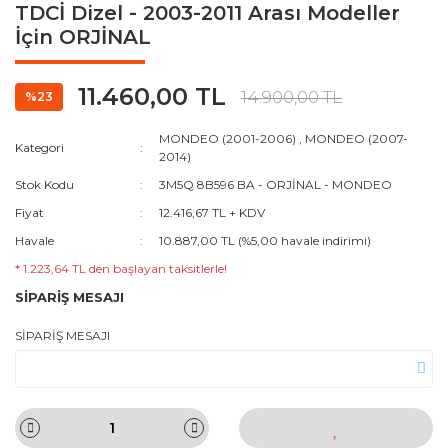
TDCİ Dizel - 2003-2011 Arası Modeller
İçin ORJİNAL
11.460,00 TL
14.900,00 TL
%23
MONDEO (2001-2006)
,
MONDEO (2007-
Kategori
2014)
Stok Kodu
3M5Q 8B596 BA - ORJİNAL - MONDEO
Fiyat
12.416,67 TL + KDV
Havale
10.887,00 TL (%5,00 havale indirimi)
* 1.223,64 TL den başlayan taksitlerle!
SİPARİŞ MESAJI
SİPARİŞ MESAJI