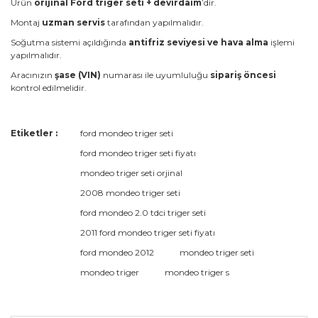
Ürün
orijinal Ford triger seti + devirdaim
’dir.
Montaj
uzman servis
tarafından yapılmalıdır.
Soğutma sistemi açıldığında
antifriz seviyesi ve hava alma
işlemi
yapılmalıdır.
Aracınızın
şase (VIN)
numarası ile uyumluluğu
sipariş öncesi
kontrol edilmelidir.
Bu ürünün fiyat bilgisi, resim, ürün açıklamalarında ve diğer
Etiketler :
ford mondeo triger seti
konularda yetersiz gördüğünüz noktaları öneri formunu
Bu ürüne ilk yorumu siz yapın!
ford mondeo triger seti fiyatı
kullanarak tarafımıza iletebilirsiniz.
Görüş ve önerileriniz için teşekkür ederiz.
mondeo triger seti orjinal
2008 mondeo triger seti
Yorum Yaz
Ürün resmi kalitesiz, bozuk veya görüntülenemiyor.
ford mondeo 2.0 tdci triger seti
Ürün açıklamasında eksik bilgiler bulunuyor.
2011 ford mondeo triger seti fiyatı
Ürün bilgilerinde hatalar bulunuyor.
ford mondeo 2012
mondeo triger seti
Ürün fiyatı diğer sitelerden daha pahalı.
mondeo triger
mondeo triger s
Bu ürüne benzer farklı alternatifler olmalı.