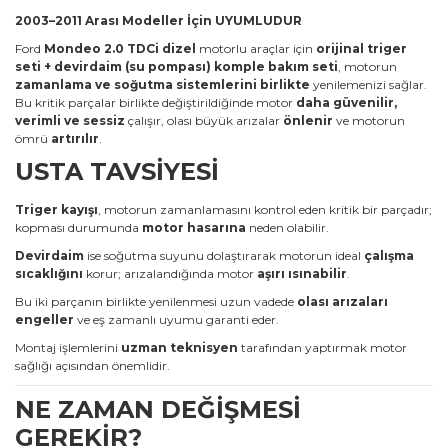
2003–2011 Arası Modeller İçin UYUMLUDUR
Ford
Mondeo 2.0 TDCi dizel
motorlu araçlar için
orijinal triger
seti + devirdaim (su pompası) komple bakım seti
, motorun
zamanlama ve soğutma sistemlerini birlikte
yenilemenizi sağlar.
Bu kritik parçalar birlikte değiştirildiğinde motor
daha güvenilir,
verimli ve sessiz
çalışır, olası büyük arızalar
önlenir
ve motorun
ömrü
artırılır
.
USTA TAVSİYESİ
Triger kayışı
, motorun zamanlamasını kontrol eden kritik bir parçadır;
kopması durumunda
motor hasarına
neden olabilir.
Devirdaim
ise soğutma suyunu dolaştırarak motorun ideal
çalışma
sıcaklığını
korur; arızalandığında motor
aşırı ısınabilir
.
Bu iki parçanın birlikte yenilenmesi uzun vadede
olası arızaları
engeller
ve eş zamanlı uyumu garanti eder.
Montaj işlemlerini
uzman teknisyen
tarafından yaptırmak motor
sağlığı açısından önemlidir.
NE ZAMAN DEĞİŞMESİ
GEREKİR?