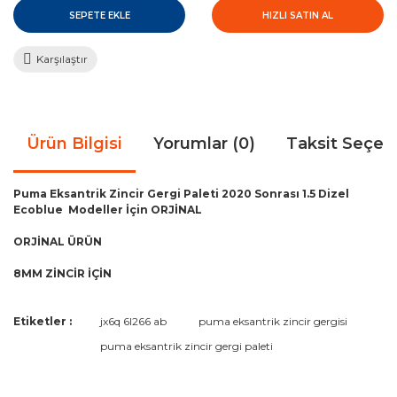
SEPETE EKLE
HIZLI SATIN AL
Karşılaştır
Ürün Bilgisi
Yorumlar (0)
Taksit Seçen
Puma Eksantrik Zincir Gergi Paleti 2020 Sonrası 1.5 Dizel
Ecoblue Modeller İçin ORJİNAL
ORJİNAL ÜRÜN
8MM ZİNCİR İÇİN
Bu ürünün fiyat bilgisi, resim, ürün açıklamalarında ve diğer
Etiketler :
jx6q 6l266 ab
puma eksantrik zincir gergisi
konularda yetersiz gördüğünüz noktaları öneri formunu
Bu ürüne ilk yorumu siz yapın!
puma eksantrik zincir gergi paleti
kullanarak tarafımıza iletebilirsiniz.
Görüş ve önerileriniz için teşekkür ederiz.