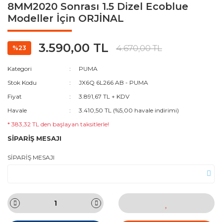
8MM2020 Sonrası 1.5 Dizel Ecoblue
Modeller İçin ORJİNAL
3.590,00 TL
4.670,00 TL
%23
Kategori
PUMA
Stok Kodu
JX6Q 6L266 AB - PUMA
Fiyat
3.891,67 TL + KDV
Havale
3.410,50 TL (%5,00 havale indirimi)
* 383,32 TL den başlayan taksitlerle!
SİPARİŞ MESAJI
SİPARİŞ MESAJI