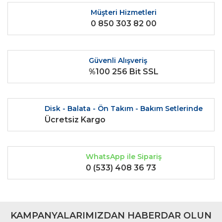
Yorum Yaz
Ürün resmi kalitesiz, bozuk veya görüntülenemiyor.
Müşteri Hizmetleri
0 850 303 82 00
Ürün açıklamasında eksik bilgiler bulunuyor.
Ürün bilgilerinde hatalar bulunuyor.
Ürün fiyatı diğer sitelerden daha pahalı.
Güvenli Alışveriş
Bu ürüne benzer farklı alternatifler olmalı.
%100 256 Bit SSL
Disk - Balata - Ön Takım - Bakım Setlerinde
Ücretsiz Kargo
Gönder
WhatsApp ile Sipariş
0 (533) 408 36 73
KAMPANYALARIMIZDAN HABERDAR OLUN