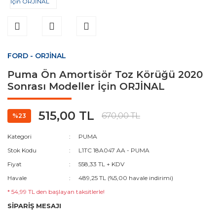
FİESTA (1996-1999)
TRANSİT V-347 (2007-2014)
FİESTA (1999-2001)
TRANSİT V-363 (2014-2019)
FORD - ORJİNAL
FİESTA (2002-2005)
TRANSİT 2019-2024 2.0 Motor
Puma Ön Amortisör Toz Körüğü 2020
Sonrası Modeller İçin ORJİNAL
FİESTA (2006-2008)
CUSTOM (2013-2017)
515,00 TL
670,00 TL
%23
FİESTA (2009-2012)
TRANSİT V710 2024 Sonrası
Kategori
PUMA
FİESTA (2013-2017)
CUSTOM (2017-2018)
Stok Kodu
L1TC 18A047 AA - PUMA
Fiyat
558,33 TL + KDV
FİESTA (2017 Ve Sonrası)
CUSTOM 2018-2023 2.0 Motor
Havale
489,25 TL (%5,00 havale indirimi)
* 54,99 TL den başlayan taksitlerle!
C-max (2003-2008)
CUSTOM 2023 VE SONRASI
SİPARİŞ MESAJI
C-max (2008-2010)
COURİER (2014-2017) EURO 5