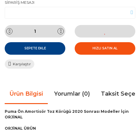
SİPARİŞ MESAJI
C-Max (2011-2015)
COURİER (2017-2023) EURO 6
C-max CCG (2015-2018)
COURİER (2023 VE SONRASI)
C-max CEU (2015-2019)
RANGER (1998-2005)
SEPETE EKLE
HIZLI SATIN AL
FUSION
RANGER (2006-2009)
Karşılaştır
MONDEO (1996-2000)
RANGER (2009-2012)
Ürün Bilgisi
Yorumlar (0)
Taksit Seçen
MONDEO (2001-2006)
RANGER (2012-2022)
MONDEO (2007-2014)
RANGER (2022-Sonrası)
Puma Ön Amortisör Toz Körüğü 2020 Sonrası Modeller İçin
ORJİNAL
MONDEO (2014-2019)
ORJİNAL ÜRÜN