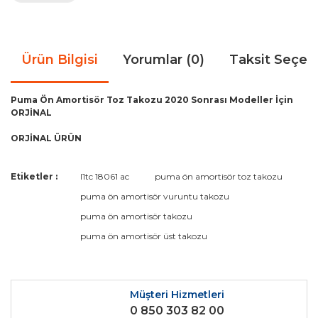
Ürün Bilgisi
Yorumlar (0)
Taksit Seçen
Puma Ön Amortisör Toz Takozu 2020 Sonrası Modeller İçin
ORJİNAL
ORJİNAL ÜRÜN
Bu ürünün fiyat bilgisi, resim, ürün açıklamalarında ve diğer
Etiketler :
l1tc 18061 ac
puma ön amortisör toz takozu
konularda yetersiz gördüğünüz noktaları öneri formunu
Bu ürüne ilk yorumu siz yapın!
puma ön amortisör vuruntu takozu
kullanarak tarafımıza iletebilirsiniz.
Görüş ve önerileriniz için teşekkür ederiz.
puma ön amortisör takozu
puma ön amortisör üst takozu
Yorum Yaz
Ürün resmi kalitesiz, bozuk veya görüntülenemiyor.
Ürün açıklamasında eksik bilgiler bulunuyor.
Ürün bilgilerinde hatalar bulunuyor.
Müşteri Hizmetleri
0 850 303 82 00
Ürün fiyatı diğer sitelerden daha pahalı.