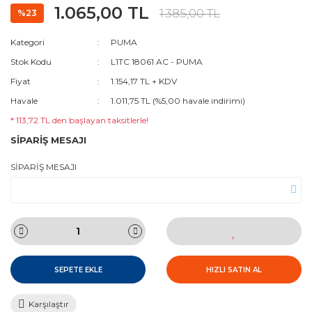
1.065,00 TL
1.385,00 TL
%23
Kategori
PUMA
Stok Kodu
L1TC 18061 AC - PUMA
Fiyat
1.154,17 TL + KDV
Havale
1.011,75 TL (%5,00 havale indirimi)
* 113,72 TL den başlayan taksitlerle!
SİPARİŞ MESAJI
SİPARİŞ MESAJI
SEPETE EKLE
HIZLI SATIN AL
Karşılaştır