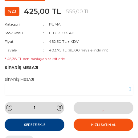
425,00 TL
555,00 TL
%23
Kategori
PUMA
Stok Kodu
L1TC 3L555 AB
Fiyat
462,50 TL + KDV
Havale
403,75 TL (%5,00 havale indirimi)
* 45,38 TL den başlayan taksitlerle!
SİPARİŞ MESAJI
SİPARİŞ MESAJI
SEPETE EKLE
HIZLI SATIN AL