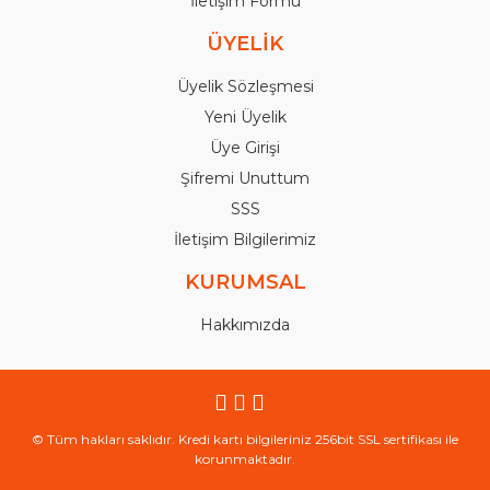
İletişim Formu
ÜYELİK
Üyelik Sözleşmesi
Yeni Üyelik
Üye Girişi
Şifremi Unuttum
SSS
İletişim Bilgilerimiz
KURUMSAL
Hakkımızda
© Tüm hakları saklıdır. Kredi kartı bilgileriniz 256bit SSL sertifikası ile
korunmaktadır.