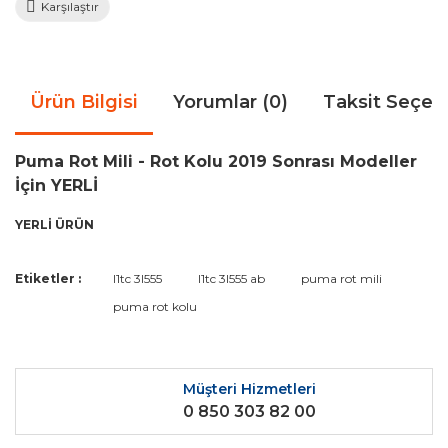
Karşılaştır
Ürün Bilgisi
Yorumlar (0)
Taksit Seçen
Puma Rot Mili - Rot Kolu 2019 Sonrası Modeller
İçin YERLİ
YERLİ ÜRÜN
Bu ürünün fiyat bilgisi, resim, ürün açıklamalarında ve diğer
Etiketler :
l1tc 3l555
l1tc 3l555 ab
puma rot mili
konularda yetersiz gördüğünüz noktaları öneri formunu
Bu ürüne ilk yorumu siz yapın!
puma rot kolu
kullanarak tarafımıza iletebilirsiniz.
Görüş ve önerileriniz için teşekkür ederiz.
Yorum Yaz
Ürün resmi kalitesiz, bozuk veya görüntülenemiyor.
Müşteri Hizmetleri
0 850 303 82 00
Ürün açıklamasında eksik bilgiler bulunuyor.
Ürün bilgilerinde hatalar bulunuyor.