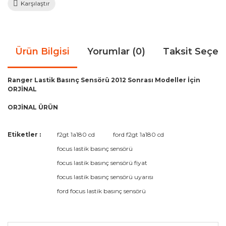
Karşılaştır
Ürün Bilgisi
Yorumlar (0)
Taksit Seçen
Ranger Lastik Basınç Sensörü 2012 Sonrası Modeller İçin
ORJİNAL
ORJİNAL ÜRÜN
Bu ürünün fiyat bilgisi, resim, ürün açıklamalarında ve diğer
Etiketler :
f2gt 1a180 cd
ford f2gt 1a180 cd
konularda yetersiz gördüğünüz noktaları öneri formunu
Bu ürüne ilk yorumu siz yapın!
focus lastik basınç sensörü
kullanarak tarafımıza iletebilirsiniz.
Görüş ve önerileriniz için teşekkür ederiz.
focus lastik basınç sensörü fiyat
focus lastik basınç sensörü uyarısı
Yorum Yaz
Ürün resmi kalitesiz, bozuk veya görüntülenemiyor.
ford focus lastik basınç sensörü
Ürün açıklamasında eksik bilgiler bulunuyor.
Ürün bilgilerinde hatalar bulunuyor.