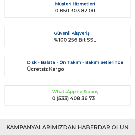
Ürün fiyatı diğer sitelerden daha pahalı.
Müşteri Hizmetleri
0 850 303 82 00
Bu ürüne benzer farklı alternatifler olmalı.
Güvenli Alışveriş
%100 256 Bit SSL
Gönder
Disk - Balata - Ön Takım - Bakım Setlerinde
Ücretsiz Kargo
WhatsApp ile Sipariş
0 (533) 408 36 73
KAMPANYALARIMIZDAN HABERDAR OLUN