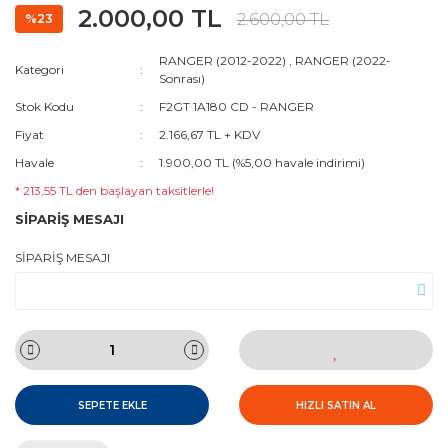
2.000,00 TL
2.600,00 TL
%23
RANGER (2012-2022)
,
RANGER (2022-
Kategori
Sonrası)
Stok Kodu
F2GT 1A180 CD - RANGER
Fiyat
2.166,67 TL + KDV
Havale
1.900,00 TL (%5,00 havale indirimi)
* 213,55 TL den başlayan taksitlerle!
SİPARİŞ MESAJI
SİPARİŞ MESAJI
SEPETE EKLE
HIZLI SATIN AL