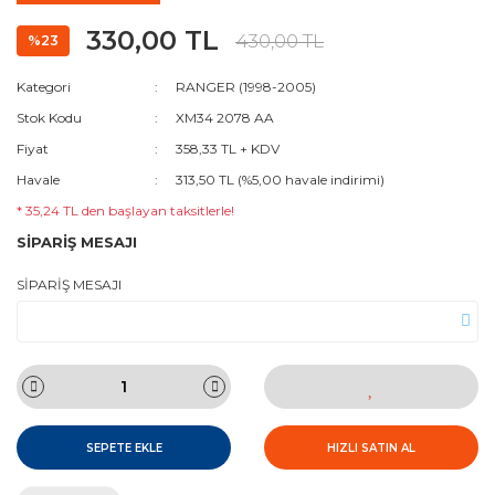
330,00 TL
430,00 TL
%23
Kategori
RANGER (1998-2005)
Stok Kodu
XM34 2078 AA
Fiyat
358,33 TL + KDV
Havale
313,50 TL (%5,00 havale indirimi)
* 35,24 TL den başlayan taksitlerle!
SİPARİŞ MESAJI
SİPARİŞ MESAJI
SEPETE EKLE
HIZLI SATIN AL