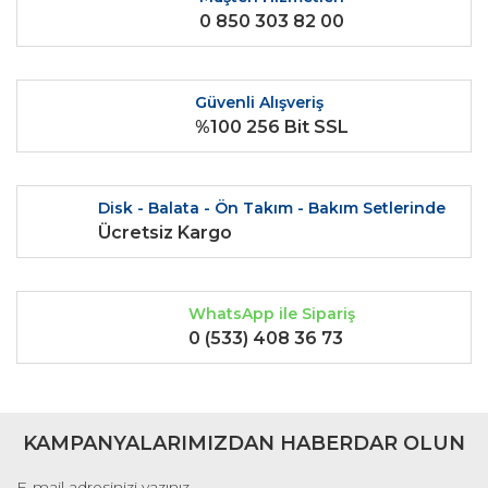
0 850 303 82 00
Ürün fiyatı diğer sitelerden daha pahalı.
Bu ürüne benzer farklı alternatifler olmalı.
Güvenli Alışveriş
%100 256 Bit SSL
Gönder
Disk - Balata - Ön Takım - Bakım Setlerinde
Ücretsiz Kargo
WhatsApp ile Sipariş
0 (533) 408 36 73
KAMPANYALARIMIZDAN HABERDAR OLUN