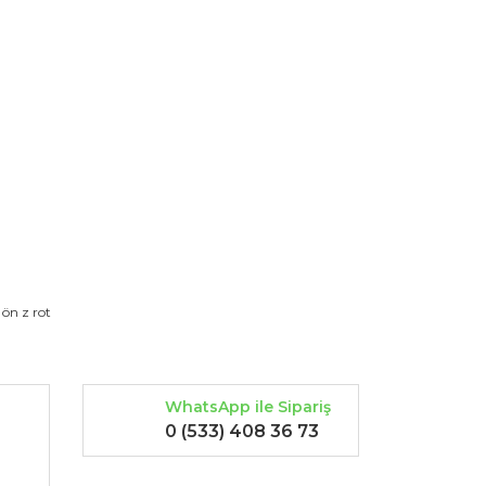
rak tarafımıza iletebilirsiniz.
 ön z rot
WhatsApp ile Sipariş
0 (533) 408 36 73
-