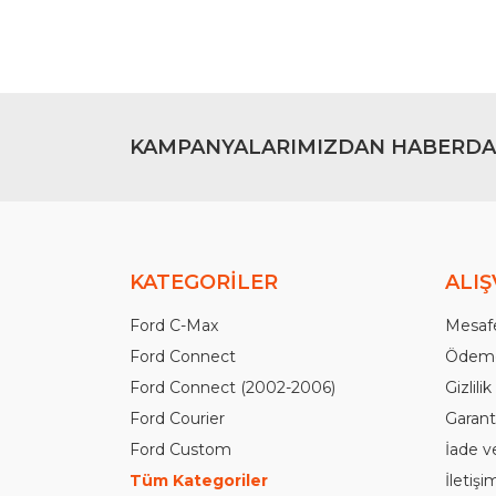
Bu ürüne benzer farklı alternatifler olmalı.
KAMPANYALARIMIZDAN HABERDA
KATEGORİLER
ALIŞ
Ford C-Max
Mesafe
Ford Connect
Ödeme
Ford Connect (2002-2006)
Gizlili
Ford Courier
Garanti
Ford Custom
İade v
Tüm Kategoriler
İletiş