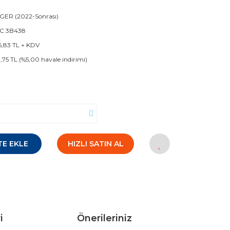
ER (2022-Sonrası)
C 3B438
5,83 TL + KDV
3,75 TL (%5,00 havale indirimi)
TE EKLE
HIZLI SATIN AL
i
Önerileriniz