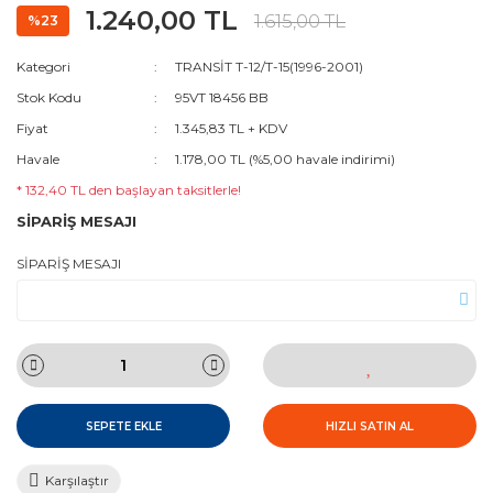
1.240,00 TL
1.615,00 TL
%23
Kategori
TRANSİT T-12/T-15(1996-2001)
Stok Kodu
95VT 18456 BB
Fiyat
1.345,83 TL + KDV
Havale
1.178,00 TL (%5,00 havale indirimi)
* 132,40 TL den başlayan taksitlerle!
SİPARİŞ MESAJI
SİPARİŞ MESAJI
SEPETE EKLE
HIZLI SATIN AL
Karşılaştır