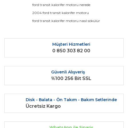
Ürün bilgilerinde hatalar bulunuyor.
ford transit kalorifer motoru nerede
Ürün fiyatı diğer sitelerden daha pahalı.
2004 ford transit kalorifer motoru
Bu ürüne benzer farklı alternatifler olmalı.
ford transit kalorifer motoru nasıl sökülür
Müşteri Hizmetleri
0 850 303 82 00
Gönder
Güvenli Alışveriş
%100 256 Bit SSL
Disk - Balata - Ön Takım - Bakım Setlerinde
Ücretsiz Kargo
WhatsApp ile Sipariş