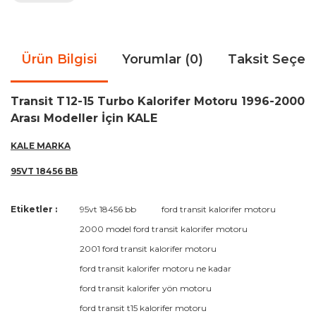
Ürün Bilgisi
Yorumlar (0)
Taksit Seçen
Transit T12-15 Turbo Kalorifer Motoru 1996-2000
Arası Modeller İçin KALE
KALE MARKA
95VT 18456 BB
Bu ürünün fiyat bilgisi, resim, ürün açıklamalarında ve diğer
Etiketler :
95vt 18456 bb
ford transit kalorifer motoru
konularda yetersiz gördüğünüz noktaları öneri formunu
Bu ürüne ilk yorumu siz yapın!
2000 model ford transit kalorifer motoru
kullanarak tarafımıza iletebilirsiniz.
Görüş ve önerileriniz için teşekkür ederiz.
2001 ford transit kalorifer motoru
ford transit kalorifer motoru ne kadar
Yorum Yaz
Ürün resmi kalitesiz, bozuk veya görüntülenemiyor.
ford transit kalorifer yön motoru
Ürün açıklamasında eksik bilgiler bulunuyor.
ford transit t15 kalorifer motoru