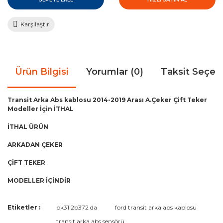
Karşılaştır
Ürün Bilgisi
Yorumlar (0)
Taksit Seçen
Transit Arka Abs kablosu 2014-2019 Arası A.Çeker Çift Teker
Modeller İçin İTHAL
İTHAL ÜRÜN
ARKADAN ÇEKER
ÇİFT TEKER
MODELLER İÇİNDİR
Bu ürünün fiyat bilgisi, resim, ürün açıklamalarında ve diğer
Etiketler :
bk31 2b372 da
ford transit arka abs kablosu
konularda yetersiz gördüğünüz noktaları öneri formunu
Bu ürüne ilk yorumu siz yapın!
transit arka abs sensörü