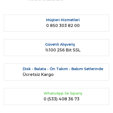
kullanarak tarafımıza iletebilirsiniz.
Görüş ve önerileriniz için teşekkür ederiz.
Yorum Yaz
Ürün resmi kalitesiz, bozuk veya görüntülenemiyor.
Müşteri Hizmetleri
0 850 303 82 00
Ürün açıklamasında eksik bilgiler bulunuyor.
Ürün bilgilerinde hatalar bulunuyor.
Ürün fiyatı diğer sitelerden daha pahalı.
Güvenli Alışveriş
Bu ürüne benzer farklı alternatifler olmalı.
%100 256 Bit SSL
Disk - Balata - Ön Takım - Bakım Setlerinde
Ücretsiz Kargo
Gönder
WhatsApp ile Sipariş
0 (533) 408 36 73