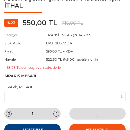
İTHAL
550,00 TL
715,00 TL
%23
Kategori
TRANSİT V-363 (2014-2019)
Stok Kodu
BK31 2B372 DA
Fiyat
595,83 TL + KDV
Havale
522,50 TL (%5,00 havale indirimi)
* 58,73 TL den başlayan taksitlerle!
SİPARİŞ MESAJI
SİPARİŞ MESAJI
SEPETE EKLE
HIZLI SATIN AL