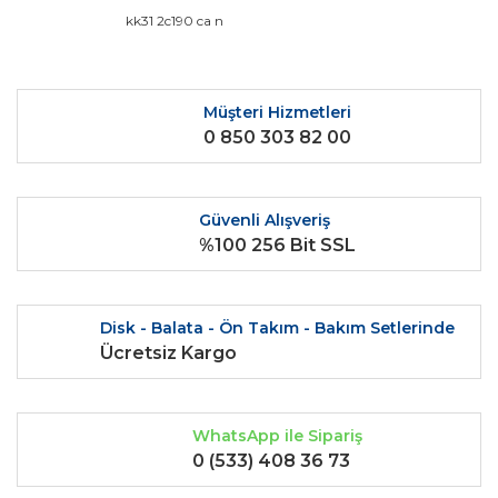
Görüş ve önerileriniz için teşekkür ederiz.
kk31 2c190 ca n
Yorum Yaz
Ürün resmi kalitesiz, bozuk veya görüntülenemiyor.
Ürün açıklamasında eksik bilgiler bulunuyor.
Müşteri Hizmetleri
0 850 303 82 00
Ürün bilgilerinde hatalar bulunuyor.
Ürün fiyatı diğer sitelerden daha pahalı.
Bu ürüne benzer farklı alternatifler olmalı.
Güvenli Alışveriş
%100 256 Bit SSL
Disk - Balata - Ön Takım - Bakım Setlerinde
Gönder
Ücretsiz Kargo
WhatsApp ile Sipariş
0 (533) 408 36 73