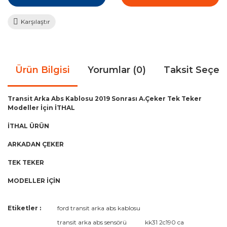
Karşılaştır
Ürün Bilgisi
Yorumlar (0)
Taksit Seçen
Transit Arka Abs Kablosu 2019 Sonrası A.Çeker Tek Teker
Modeller İçin İTHAL
İTHAL ÜRÜN
ARKADAN ÇEKER
TEK TEKER
MODELLER İÇİN
Bu ürünün fiyat bilgisi, resim, ürün açıklamalarında ve diğer
Etiketler :
ford transit arka abs kablosu
konularda yetersiz gördüğünüz noktaları öneri formunu
Bu ürüne ilk yorumu siz yapın!
transit arka abs sensörü
kk31 2c190 ca
kullanarak tarafımıza iletebilirsiniz.