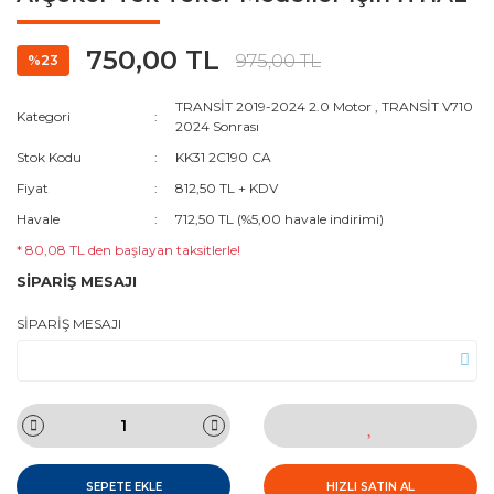
750,00 TL
975,00 TL
%23
TRANSİT 2019-2024 2.0 Motor
,
TRANSİT V710
Kategori
2024 Sonrası
Stok Kodu
KK31 2C190 CA
Fiyat
812,50 TL + KDV
Havale
712,50 TL (%5,00 havale indirimi)
* 80,08 TL den başlayan taksitlerle!
SİPARİŞ MESAJI
SİPARİŞ MESAJI
SEPETE EKLE
HIZLI SATIN AL