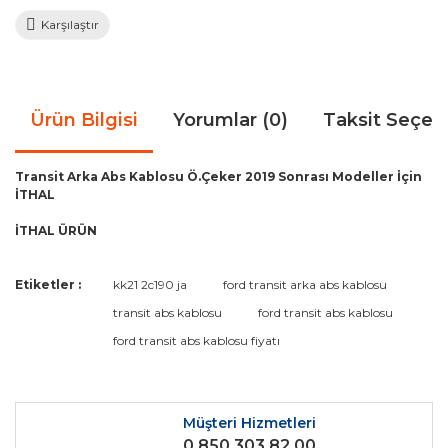
Karşılaştır
Ürün Bilgisi
Yorumlar (0)
Taksit Seçen
Transit Arka Abs Kablosu Ö.Çeker 2019 Sonrası Modeller İçin
İTHAL
İTHAL ÜRÜN
Bu ürünün fiyat bilgisi, resim, ürün açıklamalarında ve diğer
Etiketler :
kk21 2c190 ja
ford transit arka abs kablosu
konularda yetersiz gördüğünüz noktaları öneri formunu
Bu ürüne ilk yorumu siz yapın!
transit abs kablosu
ford transit abs kablosu
kullanarak tarafımıza iletebilirsiniz.
Görüş ve önerileriniz için teşekkür ederiz.
ford transit abs kablosu fiyatı
Yorum Yaz
Ürün resmi kalitesiz, bozuk veya görüntülenemiyor.
Ürün açıklamasında eksik bilgiler bulunuyor.
Müşteri Hizmetleri
0 850 303 82 00
Ürün bilgilerinde hatalar bulunuyor.