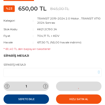
650,00 TL
845,00 TL
%23
TRANSİT 2019-2024 2.0 Motor
,
TRANSİT V710
Kategori
2024 Sonrası
Stok Kodu
KK21 2C190 JA
Fiyat
704,17 TL + KDV
Havale
617,50 TL (%5,00 havale indirimi)
* 69,40 TL den başlayan taksitlerle!
SİPARİŞ MESAJI
SİPARİŞ MESAJI
SEPETE EKLE
HIZLI SATIN AL