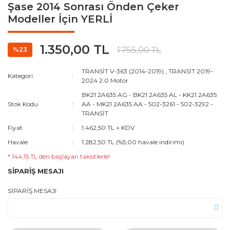
Şase 2014 Sonrası Önden Çeker
Modeller İçin YERLİ
1.350,00 TL
1.755,00 TL
%23
TRANSİT V-363 (2014-2019)
,
TRANSİT 2019-
Kategori
2024 2.0 Motor
BK21 2A635 AG - BK21 2A635 AL - KK21 2A635
Stok Kodu
AA - MK21 2A635 AA - 502-3261 - 502-3292 -
TRANSİT
Fiyat
1.462,50 TL + KDV
Havale
1.282,50 TL (%5,00 havale indirimi)
* 144,15 TL den başlayan taksitlerle!
SİPARİŞ MESAJI
SİPARİŞ MESAJI