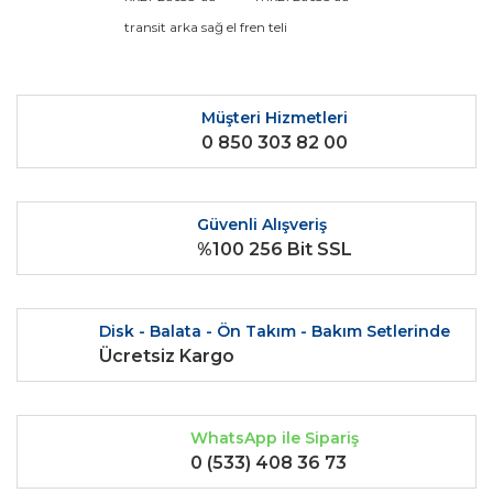
kullanarak tarafımıza iletebilirsiniz.
Görüş ve önerileriniz için teşekkür ederiz.
transit arka sağ el fren teli
Yorum Yaz
Ürün resmi kalitesiz, bozuk veya görüntülenemiyor.
Ürün açıklamasında eksik bilgiler bulunuyor.
Müşteri Hizmetleri
0 850 303 82 00
Ürün bilgilerinde hatalar bulunuyor.
Ürün fiyatı diğer sitelerden daha pahalı.
Bu ürüne benzer farklı alternatifler olmalı.
Güvenli Alışveriş
%100 256 Bit SSL
Disk - Balata - Ön Takım - Bakım Setlerinde
Gönder
Ücretsiz Kargo
WhatsApp ile Sipariş
0 (533) 408 36 73