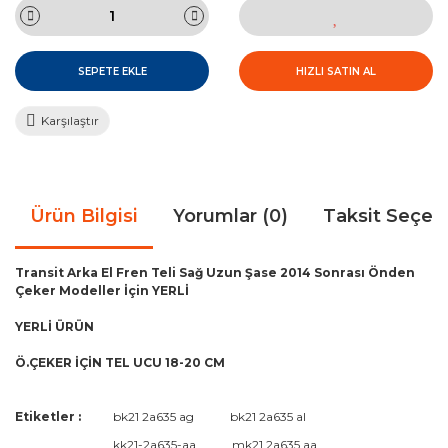
SEPETE EKLE
HIZLI SATIN AL
Karşılaştır
Ürün Bilgisi
Yorumlar (0)
Taksit Seçen
Transit Arka El Fren Teli Sağ Uzun Şase 2014 Sonrası Önden
Çeker Modeller İçin YERLİ
YERLİ ÜRÜN
Ö.ÇEKER İÇİN TEL UCU 18-20 CM
Bu ürünün fiyat bilgisi, resim, ürün açıklamalarında ve diğer
Etiketler :
bk21 2a635 ag
bk21 2a635 al
konularda yetersiz gördüğünüz noktaları öneri formunu
Bu ürüne ilk yorumu siz yapın!
kk21-2a635-aa
mk21 2a635 aa