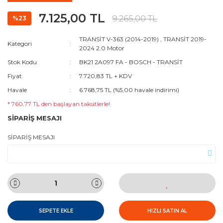
7.125,00 TL
9.265,00 TL
%23
TRANSİT V-363 (2014-2019)
,
TRANSİT 2019-
Kategori
2024 2.0 Motor
Stok Kodu
BK21 2A097 FA - BOSCH - TRANSİT
Fiyat
7.720,83 TL + KDV
Havale
6.768,75 TL (%5,00 havale indirimi)
* 760,77 TL den başlayan taksitlerle!
SİPARİŞ MESAJI
SİPARİŞ MESAJI
SEPETE EKLE
HIZLI SATIN AL