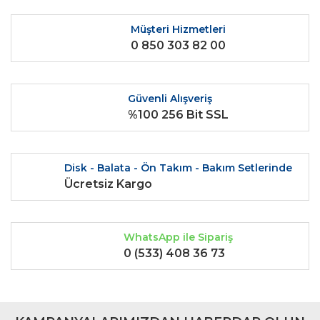
Ürün resmi kalitesiz, bozuk veya görüntülenemiyor.
Ürün açıklamasında eksik bilgiler bulunuyor.
Müşteri Hizmetleri
0 850 303 82 00
Ürün bilgilerinde hatalar bulunuyor.
Ürün fiyatı diğer sitelerden daha pahalı.
Bu ürüne benzer farklı alternatifler olmalı.
Güvenli Alışveriş
%100 256 Bit SSL
Disk - Balata - Ön Takım - Bakım Setlerinde
Gönder
Ücretsiz Kargo
WhatsApp ile Sipariş
0 (533) 408 36 73