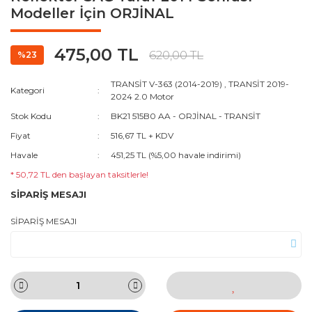
Modeller İçin ORJİNAL
475,00 TL
620,00 TL
%23
TRANSİT V-363 (2014-2019)
,
TRANSİT 2019-
Kategori
2024 2.0 Motor
Stok Kodu
BK21 515B0 AA - ORJİNAL - TRANSİT
Fiyat
516,67 TL + KDV
Havale
451,25 TL (%5,00 havale indirimi)
* 50,72 TL den başlayan taksitlerle!
SİPARİŞ MESAJI
SİPARİŞ MESAJI