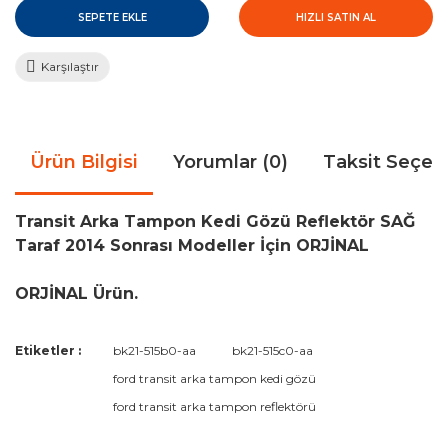
SEPETE EKLE
HIZLI SATIN AL
Karşılaştır
Ürün Bilgisi
Yorumlar (0)
Taksit Seçen
Transit Arka Tampon Kedi Gözü Reflektör SAĞ
Taraf 2014 Sonrası Modeller İçin ORJİNAL
ORJİNAL Ürün.
Bu ürünün fiyat bilgisi, resim, ürün açıklamalarında ve diğer
Etiketler :
bk21-515b0-aa
bk21-515c0-aa
konularda yetersiz gördüğünüz noktaları öneri formunu
Bu ürüne ilk yorumu siz yapın!
ford transit arka tampon kedi gözü
kullanarak tarafımıza iletebilirsiniz.
Görüş ve önerileriniz için teşekkür ederiz.
ford transit arka tampon reflektörü
Yorum Yaz