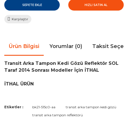
SEPETE EKLE
HIZLI SATIN AL
Karşılaştır
Ürün Bilgisi
Yorumlar (0)
Taksit Seçen
Transit Arka Tampon Kedi Gözü Reflektör SOL
Taraf 2014 Sonrası Modeller İçin İTHAL
İTHAL ÜRÜN
Bu ürünün fiyat bilgisi, resim, ürün açıklamalarında ve diğer
Etiketler :
bk21-515c0-aa
transit arka tampon kedi gözü
konularda yetersiz gördüğünüz noktaları öneri formunu
Bu ürüne ilk yorumu siz yapın!
transit arka tampon reflektörü
kullanarak tarafımıza iletebilirsiniz.
Görüş ve önerileriniz için teşekkür ederiz.