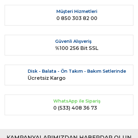
Yorum Yaz
Ürün resmi kalitesiz, bozuk veya görüntülenemiyor.
Müşteri Hizmetleri
0 850 303 82 00
Ürün açıklamasında eksik bilgiler bulunuyor.
Ürün bilgilerinde hatalar bulunuyor.
Ürün fiyatı diğer sitelerden daha pahalı.
Güvenli Alışveriş
Bu ürüne benzer farklı alternatifler olmalı.
%100 256 Bit SSL
Disk - Balata - Ön Takım - Bakım Setlerinde
Ücretsiz Kargo
Gönder
WhatsApp ile Sipariş
0 (533) 408 36 73
KAMPANYALARIMIZDAN HABERDAR OLUN