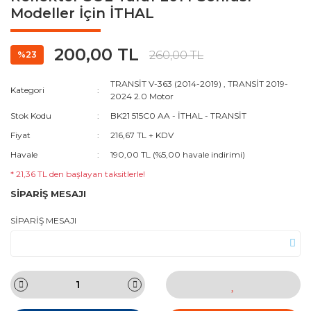
Modeller İçin İTHAL
200,00 TL
260,00 TL
%23
TRANSİT V-363 (2014-2019)
,
TRANSİT 2019-
Kategori
2024 2.0 Motor
Stok Kodu
BK21 515C0 AA - İTHAL - TRANSİT
Fiyat
216,67 TL + KDV
Havale
190,00 TL (%5,00 havale indirimi)
* 21,36 TL den başlayan taksitlerle!
SİPARİŞ MESAJI
SİPARİŞ MESAJI