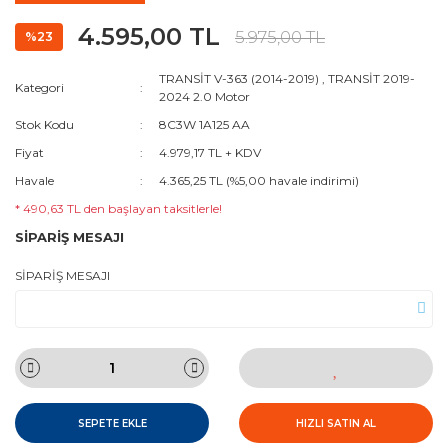
4.595,00 TL
5.975,00 TL
%23
TRANSİT V-363 (2014-2019)
,
TRANSİT 2019-
Kategori
2024 2.0 Motor
Stok Kodu
8C3W 1A125 AA
Fiyat
4.979,17 TL + KDV
Havale
4.365,25 TL (%5,00 havale indirimi)
* 490,63 TL den başlayan taksitlerle!
SİPARİŞ MESAJI
SİPARİŞ MESAJI
SEPETE EKLE
HIZLI SATIN AL