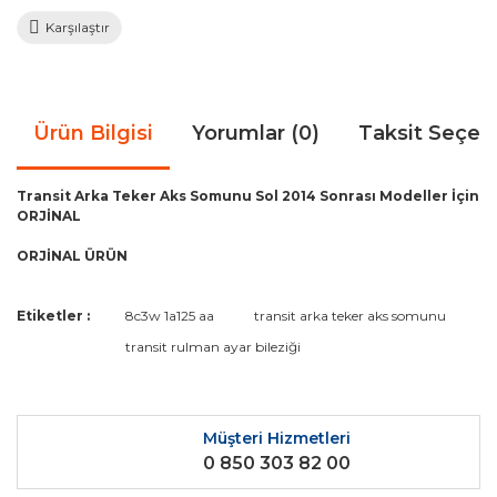
Karşılaştır
Ürün Bilgisi
Yorumlar (0)
Taksit Seçen
Transit Arka Teker Aks Somunu Sol 2014 Sonrası Modeller İçin
ORJİNAL
ORJİNAL ÜRÜN
Bu ürünün fiyat bilgisi, resim, ürün açıklamalarında ve diğer
Etiketler :
8c3w 1a125 aa
transit arka teker aks somunu
konularda yetersiz gördüğünüz noktaları öneri formunu
Bu ürüne ilk yorumu siz yapın!
transit rulman ayar bileziği
kullanarak tarafımıza iletebilirsiniz.
Görüş ve önerileriniz için teşekkür ederiz.
Yorum Yaz
Ürün resmi kalitesiz, bozuk veya görüntülenemiyor.
Müşteri Hizmetleri
0 850 303 82 00
Ürün açıklamasında eksik bilgiler bulunuyor.
Ürün bilgilerinde hatalar bulunuyor.