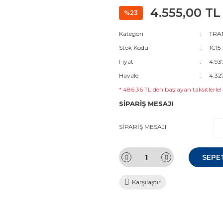
4.555,00 TL
%23
Kategori
TRAN
Stok Kodu
1C15
Fiyat
4.93
Havale
4.32
* 486,36 TL den başlayan taksitlerle!
SİPARİŞ MESAJI
SİPARİŞ MESAJI
SEPE
Karşılaştır