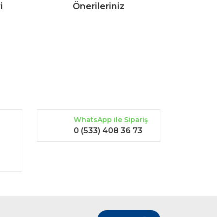
i
Önerileriniz
rak tarafımıza iletebilirsiniz.
WhatsApp ile Sipariş
0 (533) 408 36 73
-