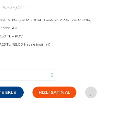
5.925,00 TL
SİT V-184 (2002-2006)
,
TRANSİT V-347 (2007-2014)
 13N775 AK
7,50 TL + KDV
7,25 TL (%5,00 havale indirimi)
TE EKLE
HIZLI SATIN AL