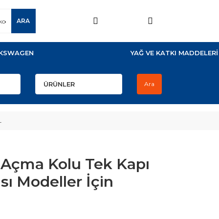
ARA
KSWAGEN
YAĞ VE KATKI MADDELERİ
Ara
L
j Açma Kolu Tek Kapı
sı Modeller İçin