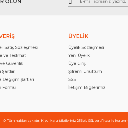
R OLUN
Gönder
VERİŞ
ÜYELİK
li Satış Sözleşmesi
Üyelik Sözleşmesi
 ve Teslimat
Yeni Üyelik
k ve Güvenlik
Üye Girişi
 Şartları
Şifremi Unuttum
e Değişim Şartları
SSS
im Formu
İletişim Bilgilerimiz
© Tüm hakları saklıdır. Kredi kartı bilgileriniz 256bit SSL sertifikası ile korun