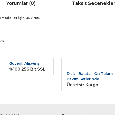
Yorumlar (0)
Taksit Seçenekler
ı Modeller İçin ORJİNAL
da ve diğer konularda yetersiz gördüğünüz noktaları öneri formunu kullana
kolu
Bu ürüne ilk yorumu siz yapın!
r.
Güvenli Alışveriş
Yorum Yaz
%100 256 Bit SSL
Disk - Balata - Ön Takım 
Bakım Setlerinde
Ücretsiz Kargo