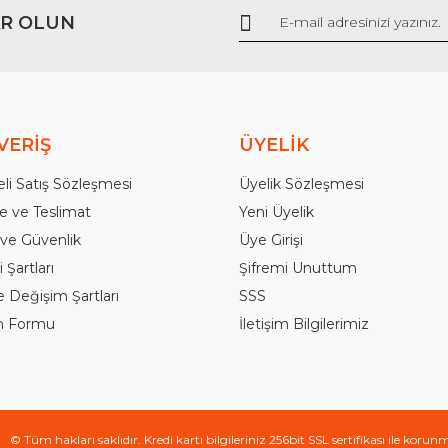
R OLUN
Gönder
VERİŞ
ÜYELİK
li Satış Sözleşmesi
Üyelik Sözleşmesi
 ve Teslimat
Yeni Üyelik
k ve Güvenlik
Üye Girişi
 Şartları
Şifremi Unuttum
e Değişim Şartları
SSS
im Formu
İletişim Bilgilerimiz
© Tüm hakları saklıdır. Kredi kartı bilgileriniz 256bit SSL sertifikası ile korun