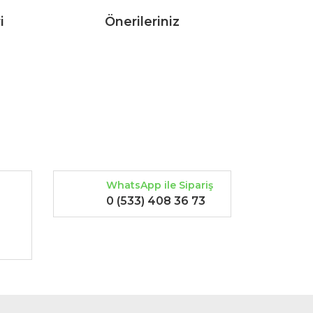
i
Önerileriniz
rak tarafımıza iletebilirsiniz.
WhatsApp ile Sipariş
0 (533) 408 36 73
-