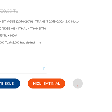
520,00 TL
SİT V-363 (2014-2019)
,
TRANSİT 2019-2024 2.0 Motor
 15052 AB - İTHAL - TRANSİT14
33 TL + KDV
00 TL (%5,00 havale indirimi)
TE EKLE
HIZLI SATIN AL