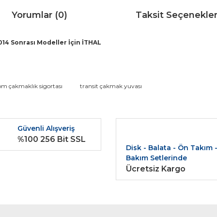
Yorumlar (0)
Taksit Seçenekler
14 Sonrası Modeller İçin İTHAL
da ve diğer konularda yetersiz gördüğünüz noktaları öneri formunu kullana
tom çakmaklık sigortası
transit çakmak yuvası
Bu ürüne ilk yorumu siz yapın!
r.
Güvenli Alışveriş
Yorum Yaz
%100 256 Bit SSL
Disk - Balata - Ön Takım 
Bakım Setlerinde
Ücretsiz Kargo