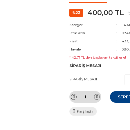
400,00 TL
%23
Kategori
TRAN
Stok Kodu
98AG
Fiyat
433,
Havale
380,
* 42,71 TL den başlayan taksitlerle!
SİPARİŞ MESAJI
SİPARİŞ MESAJI
SEPE
Karşılaştır