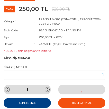
250,00 TL
325,00 TL
%23
TRANSİT V-363 (2014-2019)
,
TRANSİT 2019-
Kategori
2024 2.0 Motor
Stok Kodu
98AG 15K047 AD - TRANSİT14
Fiyat
270,83 TL + KDV
Havale
237,50 TL (%5,00 havale indirimi)
* 26,69 TL den başlayan taksitlerle!
SİPARİŞ MESAJI
SİPARİŞ MESAJI
SEPETE EKLE
HIZLI SATIN AL