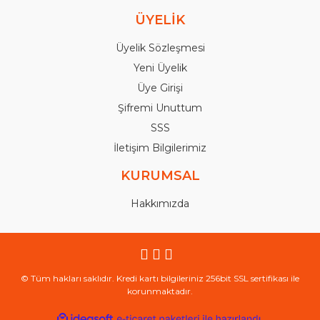
ÜYELİK
Üyelik Sözleşmesi
Yeni Üyelik
Üye Girişi
Şifremi Unuttum
SSS
İletişim Bilgilerimiz
KURUMSAL
Hakkımızda
© Tüm hakları saklıdır. Kredi kartı bilgileriniz 256bit SSL sertifikası ile
korunmaktadır.
ile
ideasoft
e-